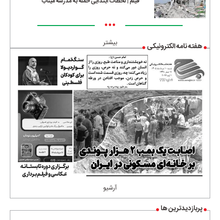
فیلم | لحظات ابتدایی حمله به مدرسه میناب
•••
بیشتر
هفته نامه الکترونیکی
آرشیو
پربازدیدترین ها