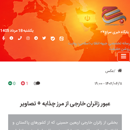
یکشنبه 18 مرداد 1405
پایگاه خبری سراج۲۴
رسانه تخصصی جبهه انقلاب اسلامی؛ روایت
روشن حقیقت
عکس
0
1
0
۱۴۰۲/۰۶/۱۱ - ۱۹:۰۰
عبور زائران خارجی از مرز چذابه + تصاویر
بخشی از زائران خارجی اربعین حسینی که از کشور‌های پاکستان و