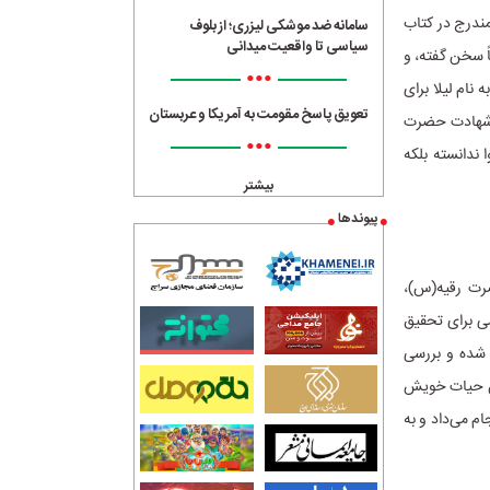
ندرج در کتاب
سامانه ضد موشکی لیزری؛ از بلوف
سیاسی تا واقعیت میدانی
ً سخن گفته، و
•••
نام لیلا برای
تعویق پاسخ مقومت به آمریکا و عربستان
ره شهادت حضرت
•••
 ندانسته بلکه
بیشتر
پیوندها
رت رقیه(س)،
ی برای تحقیق
 شده و بررسی
ان حیات خویش
ام می‌داد و به