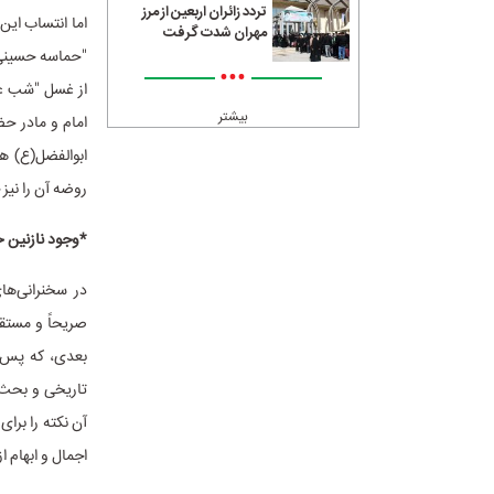
تردد زائران اربعین از مرز
اما انتساب ای
مهران شدت گرفت
"حماسه حسینی"،
•••
از غسل "شب عاش
بیشتر
امام و مادر حض
ابوالفضل(ع) هن
روضه آن را نیز
*وجود نازنین 
در سخنرانی‌ه
صریحاً و مستق
بعدی، که پس ا
تاریخی و بحث 
آن نکته را برای
اجمال و ابهام از