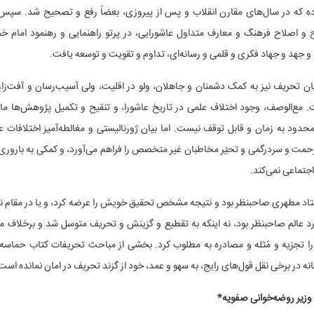
ه که در سال‌های مقارن انقلاب و پس از پیروزی، بعضاً رفع و تصحیح شد. سپ
 و اصلاح فرهنگ و معارف متداول عاشورایی، در پرتو راهنمایی و رهنمود امام خمی
ّ و جهد و جهاد فکری و قلمی و رسانه‌ای، تداوم و تقویت و توسعه یافت.
ان تحریف نیز به کمک دشمنان و جاهلان، ولو در اقلیت، ولی آسیب‌رسان و آفت‌زا،
ت. مع‌الوصف، وجود اختلاف علمی در تاریخ عاشورا، و تنقیح و تکمیل پژوهش‌ها ما
دود به زمان و قابل توقف نیست. اما بیان ژورنالیستی و مغالطه‌آمیز اختلافات ع
زحمت و سردرگمی و تحیّر مخاطبان غیر متخصص را فراهم می‌آورد، و کمکی به بارور
اجتماعی نمی‌کند.
استاد مطهری صاحبنظر بود و نتیجه مشخص تحقیق خویش را عرضه کرد، و یا در مقام نق
رد عالم صاحبنظر بود، نه اینکه به تقطیع و گزینش و تحریف متوسل شد و برخلاف م
 را تجزیه و مُثله و مصادره به مطلوب کرد. بخشی از مباحث تحریفات کتاب حماس
ه در برخی نقل قول‌های رایج، به سهو و عمد، خود از گزند تحریف در امان نمانده است
وزیر روضه‌خوانی صفویه*