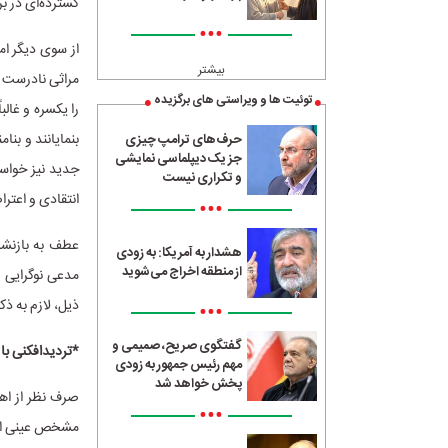
گسترده‌ای در ب
•••
از سوی دیگر ام
بیشتر
مراثی نادرست و 
توئیت ها و ویراستی های برگزیده
را یکسره و غالب
بنمایانند و بن
حرف‌های ترامپ چیزی
جز یک دیپلماسی نمایشی
جدید نیز خواست
و تکراری نیست
انتقادی و اعتر
•••
عطف به بازنشر
هشدار به آمریکا: به زودی
از منطقه اخراج می‌شوید
مدعی نوگرایی 
ذیل، لازم به ذک
•••
گفتگوی صریح، صمیمی و
*تردیدافکنی با
مهم رئیس جمهور به زودی
پخش خواهد شد
صرف نظر از اه
•••
مشخص عینی از ا