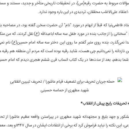
 سؤالات مربوط به حضرت رقیه(س)، در تحقیقات تاریخی متأخر و جدید، مستند و مست
اعتقاد علی‌الاغلب محققان، تردیدی در این باره وجود ندارد.
د فاطمی‌نیا که قبلاً از ابهام در مورد "نام" آن حضرت سخن گفته بود، در مصاحبه ب
 "سخنانی را از جانب بنده در مورد طفل سه ساله اباعبدالله (ع) نقل کردند، که من من
خدا نمی‌گذرد، بنده روی منبر گفتم ما روی این دختر سه ساله امام حسین(ع) نام نمی‌گ
ن نازدانه را نمی‌دانیم چی هست، شاید رقیه بوده است که مردم آن منطقه هم رقیه می‌گ
 شما بدهم، بعد از مدت‌ها در یک کتاب انساب قرن ششم هجری دیدم که امام حسین
تحریفات رایج پیش از انقلاب*
کور و جهد بلیغ و مجتهدانه شهید مطهری در پیراستن واقعه عظیم عاشورا از تح
معنوی و موضوعی، این نکته را نباید فراموش کرد