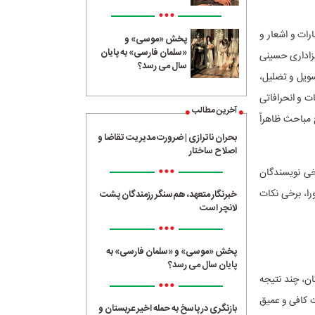
•••
رات و اشعار و
پخش «موسی» و
«سلمان فارسی» به پایان
عزاداری‌ حسینی
سال می رسد؟
تسویل و تضلیل،
ت و انحرافاتی
آخرین مطالب
 مباحث ظاهراً
بحران ناترازی | ضرورت مدیریت تقاضا و
اصلاح ساختار
•••
خی نویسندگان
ا، برخی نکات
خبرنگار متعهد، هم‌سنگر رزمندگان پشت
لانچر است
•••
پخش «موسی» و «سلمان فارسی» به
پایان سال می رسد؟
ن، چند نتیجه
•••
ت کافی و عمیق
بازنگری در پاسخ به حمله اخیر عربستان و