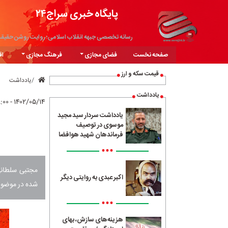
پایگاه خبری سراج۲۴
رسانه تخصصی جبهه انقلاب اسلامی؛ روایت روشن حقیق
صفحه نخست
فضای مجازی
فرهنگ مجازی
اق
قیمت سکه و ارز
یادداشت
یادداشت
۱۴۰۲/۰۵/۱۴ - ۰۸:۰۰
یادداشت سردار سید مجید
موسوی در توصیف
فرماندهان شهید هوافضا
•••
مجتبی سلطانی
اکبر عبدی به روایتی دیگر
شده در موضوع 
•••
هزینه‌های سازش، بهای