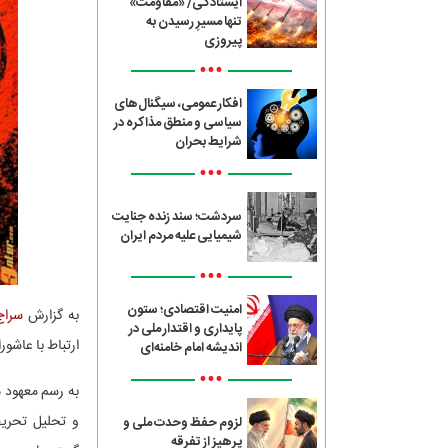
ایستادگی/ «مقاومت»
تنها مسیرِ رسیدن به
پیروزی
•••
افکار عمومی، سیگنال‌های
سیاسی و منطق مذاکره در
شرایط بحران
•••
سردشت؛ سند زنده جنایت
شیمیایی علیه مردم ایران
•••
امنیت اقتصادی؛ ستون
به گزارش
سراج4
پایداری و اقتدار ملی در
ارتباط با عاشو
اندیشه امام خامنه‌ای
•••
به رسم معهود ه
و تحلیل تحریف
لزوم حفظ وحدت ملی و
پرهیز از تفرقه