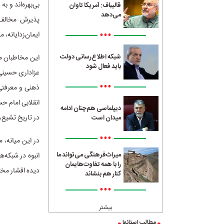
بی‌بهره‌اند و 
قالیباف: آمریکا تاوان
می‌دهد
پذیرش مخالف‌خو
•••
ایمان‌زدایانه،
شبکه اطلاع‌رسانی دولت
این مخاطبان م
باید فعال شود
عزاداری حسینی 
•••
ذهنی و معرفتی 
انقلابی امام ح
دیپلماسی هم‌چنان ادامه
در تاریخ تشیع، 
میدان است
•••
در این میانه، 
میراث‌فرهنگی می‌تواند ما
انبوه در شبکه‌
را با همه تفاوت‌هایمان
دیده اقشار مخت
کنار هم بنشاند
•••
بیشتر
مطالب استانها