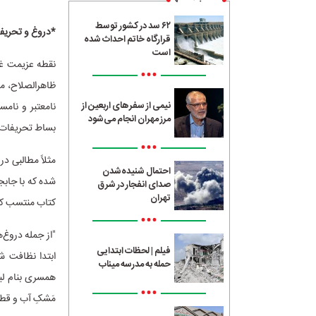
۶۲ سد در کشور توسط
*دروغ و تحریف
قرارگاه خاتم احداث شده
است
نقطه عزیمت غا
•••
ظاهرالصلاح، مع
نیمی از سفرهای اربعین از
نامعتبر و نام
مرز مهران انجام می‌شود
بساط تحریفات ر
•••
مثلاً مطالبی در
احتمال شنیده‌شدن
شده که با جابج
صدای انفجار در شرق
تهران
کتاب منتسب کر
•••
"از جمله دروغ‌
فیلم | لحظات ابتدایی
ابتدا نظافت ش
حمله به مدرسه میناب
همسری بنام لی
•••
مَشکِ آب و قطع