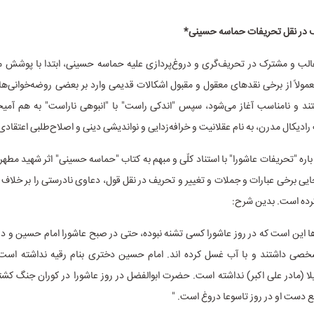
 در نقل تحریفات حماسه حسینی*
لب و مشترک در تحریف‌گری و دروغ‌پردازی علیه حماسه حسینی، ابتدا با پوشش م
مولاً از برخی نقدهای معقول و مقبول اشکالات قدیمی وارد بر بعضی روضه‌خوانی‌ها
ستند و نامناسب آغاز می‌شود، سپس "اندکی راست" با "انبوهی ناراست" به هم آمیخ
ادیکال مدرن، به نام عقلانیت و خرافه‌زدایی و نواندیشی دینی و اصلاح‌طلبی اعتقادی،
 باره "تحریفات عاشورا" با استناد کلّی و مبهم به کتاب "حماسه حسینی" اثر شهید مطهر
ایی برخی عبارات و جملات و تغییر و تحریف در نقل قول، دعاوی نادرستی را بر خلاف 
ده است. بدین شرح:
ها این است که در روز عاشورا کسی تشنه نبوده، حتی در صبح عاشورا امام حسین و دو 
خصی داشتند و با آب غسل کرده اند. امام حسین دختری بنام رقیه نداشته است
لا (مادر علی اکبر) نداشته است. حضرت ابوالفضل در روز عاشورا در کوران جنگ کش
 دست او در روز تاسوعا دروغ است. "