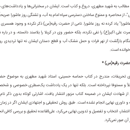
ن مطالب به شهید مطهری، دروغ و کذب است. ایشان در سخنرانی‌ها و یادداشت‌های م
 از محاصره و ممنوع ساختن دسترسی سپاه امام به آب، و تشنگی روز عاشورا صریحا
ورا" یاد کرده نه روز عاشورا. نامی از حضرت رقیه(س) ذکر نکرده و وجود همسری به 
رت علی اکبر(ع) را نفی نکرده، بلکه حضور وی در کربلا را بلاسند دانسته، و در با
گام بازگشت از نهر فرات و حمل مَشک آب و قطع دستان ایشان نه تنها تردیدی روا
 خوانده است.
حضرت رقیه(س) *
ای تحریفات، مندرج در کتاب حماسه حسینی، استاد شهید مطهری به موضوع حض
لاً و مستوفا نپرداخته است. بلکه تنها در یک یادداشت یک‌سطری خصوصی و شخص
ز شهادت ایشان در ضمیمه کتاب مزبور انتشار یافت، اشارتی کوتاه بدون ذکر نام
و داوری نهایی انجام نشده است. طبق روش تحقیقی و اجتهادی ایشان اگر در زم
 انتشار، انتخاب و تفصیل و تدوین نهایی می‌کرد، علی‌القاعده تحقیق و بررسی کافی انج
 آن عبور نمی‌کرد.