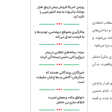
رویترز: آمریکا فروش بیش از پنج هزار
موشک پاتریوت به چند کشور عربی را
تائید کرد
طالب انتقادی
•••
 و مدّاحی‌های
به‌کارگیری به‌موقع دیپلماسی، تهدیدها را
به فرصت تبدیل می‌کند
ته می‌شوند و
•••
 برپا می‌شود.
سپاه: رسانه‌های انقلابی در برابر
ی مکرراً منتشر
دروغ‌پراکنی دشمن ایستادگی کردند
•••
واقعیت، به آن
خبرنگاران رزمندگانی هستند که
سنگرشان آگاهی و سلاح‌شان حقیقت
است
نفر از یارانش
•••
...امام حسین
«توافق مکه» و معمای امنیت؛
ته شده و قصه
ائتلاف‌سازی بی حاصل
•••