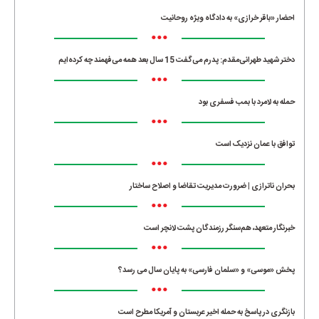
احضار «باقر خرازی» به دادگاه ویژه روحانیت
•••
دختر شهید طهرانی‌مقدم: پدرم می‌گفت 15 سال بعد همه می‌فهمند چه کرده‌ایم
•••
حمله به لامرد با بمب فسفری بود
•••
توافق با عمان نزدیک است
•••
بحران ناترازی | ضرورت مدیریت تقاضا و اصلاح ساختار
•••
خبرنگار متعهد، هم‌سنگر رزمندگان پشت لانچر است
•••
پخش «موسی» و «سلمان فارسی» به پایان سال می رسد؟
•••
بازنگری در پاسخ به حمله اخیر عربستان و آمریکا مطرح است