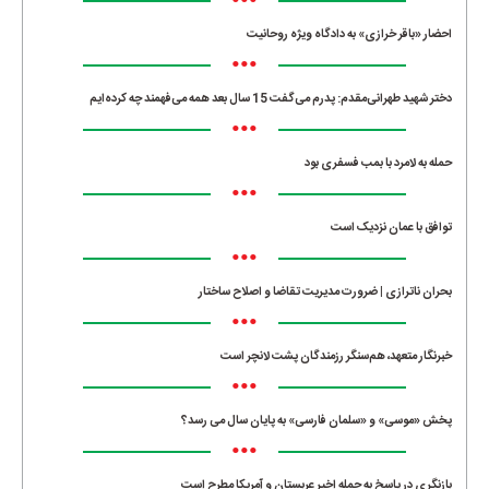
•••
احضار «باقر خرازی» به دادگاه ویژه روحانیت
•••
دختر شهید طهرانی‌مقدم: پدرم می‌گفت 15 سال بعد همه می‌فهمند چه کرده‌ایم
•••
حمله به لامرد با بمب فسفری بود
•••
توافق با عمان نزدیک است
•••
بحران ناترازی | ضرورت مدیریت تقاضا و اصلاح ساختار
•••
خبرنگار متعهد، هم‌سنگر رزمندگان پشت لانچر است
•••
پخش «موسی» و «سلمان فارسی» به پایان سال می رسد؟
•••
بازنگری در پاسخ به حمله اخیر عربستان و آمریکا مطرح است