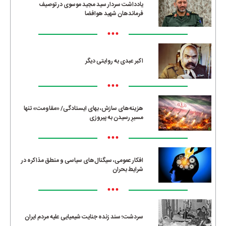
یادداشت سردار سید مجید موسوی در توصیف
فرماندهان شهید هوافضا
•••
اکبر عبدی به روایتی دیگر
•••
هزینه‌های سازش، بهای ایستادگی/ «مقاومت» تنها
مسیرِ رسیدن به پیروزی
•••
افکار عمومی، سیگنال‌های سیاسی و منطق مذاکره در
شرایط بحران
•••
سردشت؛ سند زنده جنایت شیمیایی علیه مردم ایران