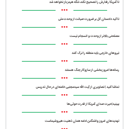
تا آمریکا رفتارش را تصحیح نکند، تنگه هرمز باز نخواهد شد
•••
تاکید دادستان کل بر ضرورت صیانت از وحدت ملی
•••
مصلحتی بالاتر از وحدت و انسجام نیست
•••
نیروهای خارجی باید منطقه را ترک کنند
•••
رسانه‌ها امروز بخشی از سازوکار جنگ هستند
•••
تماشا کنید | تصاویری از آیت الله سیدمجتبی خامنه‌ای در حال تدریس
•••
ببینید|حیرت صدای آمریکا از قدرت حوثی‌ها
•••
تهدیدهای امروز واشنگتن ادامه همان ذهنیت هیروشیماست