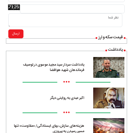
ارسال
قیمت سکه و ارز
یادداشت
یادداشت سردار سید مجید موسوی در توصیف
فرماندهان شهید هوافضا
•••
اکبر عبدی به روایتی دیگر
•••
هزینه‌های سازش، بهای ایستادگی/ «مقاومت» تنها
مسیرِ رسیدن به پیروزی