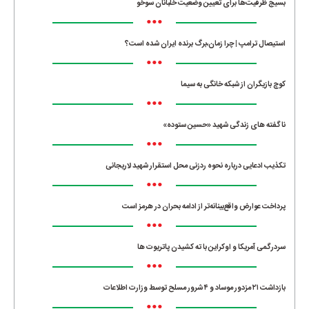
بسیج ظرفیت‌ها برای تعیین وضعیت خلبانان سوخو
•••
استیصال ترامپ | چرا زمان،برگ برنده ایران شده است؟
•••
کوچ بازیگران از شبکه خانگی به سیما
•••
ناگفته های زندگی شهید «حسین ستوده»
•••
تکذیب ادعایی درباره نحوه ردزنی محل استقرار شهید لاریجانی
•••
پرداخت عوارض واقع‌بینانه‌تر از ادامه بحران در هرمز است
•••
سردرگمی آمریکا و اوکراین با ته کشیدن پاتریوت ها
•••
بازداشت ۲۱ مزدور موساد و ۴ شرور مسلح توسط وزارت اطلاعات
•••