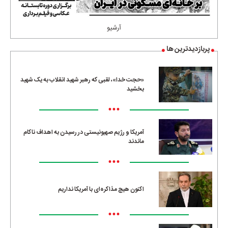
آرشیو
پربازدیدترین ها
«حجت خدا»، لقبی که رهبر شهید انقلاب به یک شهید
بخشید
•••
آمریکا و رژیم صهیونیستی در رسیدن به اهداف ناکام
ماندند
•••
اکنون هیچ مذاکره‌ای با آمریکا نداریم
•••