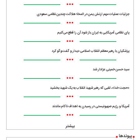
•••
جزئیات عملیات مهم ارتش یمن در المخا؛ هلاکت چندین نظامی سعودی
•••
پای نظامی آمریکایی به ایران باز شود آن را قطع می‌کنیم
•••
پزشکیان با رهبر معظم انقلاب اسلامی دیدار و گفت‌وگو کرد
•••
سید حسن خمینی عزادار شد
•••
«حجت خدا»، لقبی که رهبر شهید انقلاب به یک شهید بخشید
•••
آمریکا و رژیم صهیونیستی در رسیدن به اهداف ناکام ماندند
•••
بیشتر
پیوندها