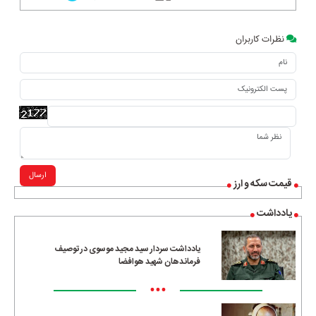
نظرات کاربران
ارسال
قیمت سکه و ارز
یادداشت
یادداشت سردار سید مجید موسوی در توصیف
فرماندهان شهید هوافضا
•••