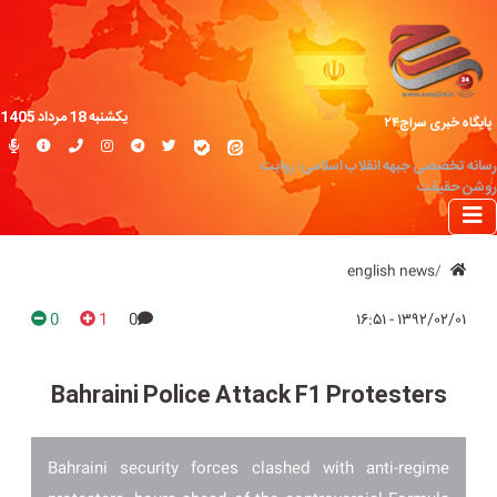
یکشنبه 18 مرداد 1405
پایگاه خبری سراج۲۴
رسانه تخصصی جبهه انقلاب اسلامی؛ روایت
روشن حقیقت
english news
0
1
0
۱۳۹۲/۰۲/۰۱ - ۱۶:۵۱
Bahraini Police Attack F1 Protesters
Bahraini security forces clashed with anti-regime