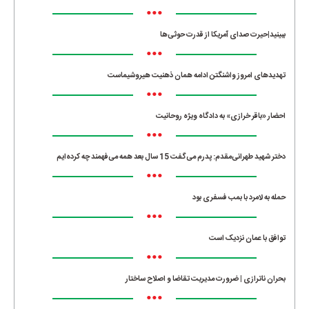
•••
ببینید|حیرت صدای آمریکا از قدرت حوثی‌ها
•••
تهدیدهای امروز واشنگتن ادامه همان ذهنیت هیروشیماست
•••
احضار «باقر خرازی» به دادگاه ویژه روحانیت
•••
دختر شهید طهرانی‌مقدم: پدرم می‌گفت 15 سال بعد همه می‌فهمند چه کرده‌ایم
•••
حمله به لامرد با بمب فسفری بود
•••
توافق با عمان نزدیک است
•••
بحران ناترازی | ضرورت مدیریت تقاضا و اصلاح ساختار
•••