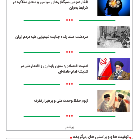
افکار عمومی، سیگنال‌های سیاسی و منطق مذاکره در
شرایط بحران
•••
سردشت؛ سند زنده جنایت شیمیایی علیه مردم ایران
•••
امنیت اقتصادی؛ ستون پایداری و اقتدار ملی در
اندیشه امام خامنه‌ای
•••
لزوم حفظ وحدت ملی و پرهیز از تفرقه
•••
بیشتر
توئیت ها و ویراستی های برگزیده