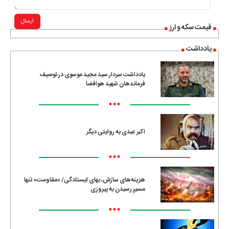
ارسال
قیمت سکه و ارز
یادداشت
یادداشت سردار سید مجید موسوی در توصیف
فرماندهان شهید هوافضا
•••
اکبر عبدی به روایتی دیگر
•••
هزینه‌های سازش، بهای ایستادگی/ «مقاومت» تنها
مسیرِ رسیدن به پیروزی
•••