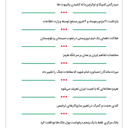
سردرگمی آمریکا و اوکراین با ته کشیدن پاتریوت ها
•••
بازداشت ۲۱ مزدور موساد و ۴ شرور مسلح توسط وزارت اطلاعات
•••
هلاکت اعضای یک تیم تروریستی در جنوب سیستان و بلوچستان
•••
مختصات تفاهم ایران و عمان بر سر تنگه هرمز
•••
میراث ماندگار | دستاورد امام شهید که معادلات جنگ را تغییر داد
•••
هرمز؛ معادله‌ای که با امنیت ایران تعریف می‌شود
•••
کندی صمت و گمرک در تغییر سازوکارهای ترخیص
•••
بانک مرکزی فقط با یک‌ پنجم درخواست پول بانک‌ها موافقت کرد