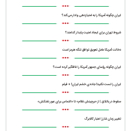
•••
ایران چگونه آمریکا را به امتیازدهی وادار می‌کند؟
•••
شروط تهران برای ایجاد امنیت پایدار کدامند؟
•••
دخالت آمریکا عامل تعویق توافق تنگه هرمز است
•••
ایران چگونه رؤسای جمهور آمریکا را غافلگیر کرده است؟
•••
ایران را تست نکنید! جاده‌ی خشم ایران! + فیلم
•••
سقوط در باتلاق | از «برچینش نظام» تا «التماس برای عبور نفتکش»
•••
تغییر زمان شارژ اعتبار کالابرگ
•••