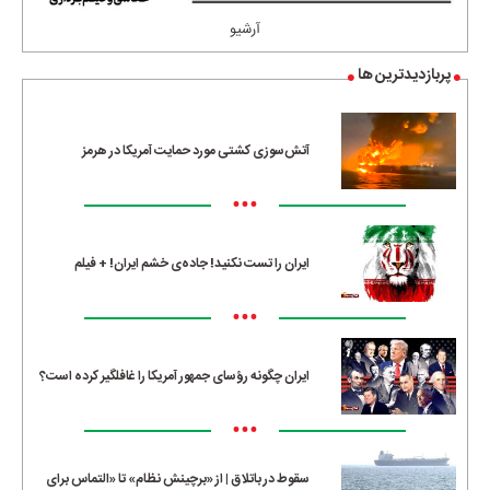
آرشیو
پربازدیدترین ها
آتش‌سوزی کشتی مورد حمایت آمریکا در هرمز
•••
ایران را تست نکنید! جاده‌ی خشم ایران! + فیلم
•••
ایران چگونه رؤسای جمهور آمریکا را غافلگیر کرده است؟
•••
سقوط در باتلاق | از «برچینش نظام» تا «التماس برای