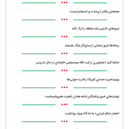
•••
مصلحتی بالاتر از وحدت و انسجام نیست
•••
نیروهای خارجی باید منطقه را ترک کنند
•••
رسانه‌ها امروز بخشی از سازوکار جنگ هستند
•••
تماشا کنید | تصاویری از آیت الله سیدمجتبی خامنه‌ای در حال تدریس
•••
ببینید|حیرت صدای آمریکا از قدرت حوثی‌ها
•••
تهدیدهای امروز واشنگتن ادامه همان ذهنیت هیروشیماست
•••
احضار «باقر خرازی» به دادگاه ویژه روحانیت
•••