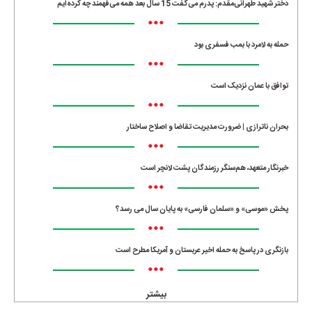
دختر شهید طهرانی‌مقدم: پدرم می‌گفت 15 سال بعد همه می‌فهمند چه کرده‌ایم
•••
حمله به لامرد با بمب فسفری بود
•••
توافق با عمان نزدیک است
•••
بحران ناترازی | ضرورت مدیریت تقاضا و اصلاح ساختار
•••
خبرنگار متعهد، هم‌سنگر رزمندگان پشت لانچر است
•••
پخش «موسی» و «سلمان فارسی» به پایان سال می رسد؟
•••
بازنگری در پاسخ به حمله اخیر عربستان و آمریکا مطرح است
•••
بیشتر