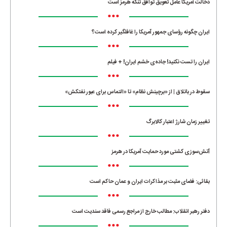
دخالت آمریکا عامل تعویق توافق تنگه هرمز است
•••
ایران چگونه رؤسای جمهور آمریکا را غافلگیر کرده است؟
•••
ایران را تست نکنید! جاده‌ی خشم ایران! + فیلم
•••
سقوط در باتلاق | از «برچینش نظام» تا «التماس برای عبور نفتکش»
•••
تغییر زمان شارژ اعتبار کالابرگ
•••
آتش‌سوزی کشتی مورد حمایت آمریکا در هرمز
•••
بقائی: فضای مثبت بر مذاکرات ایران و عمان حاکم است
•••
دفتر رهبر انقلاب: مطالب خارج از مراجع رسمی فاقد سندیت است
•••