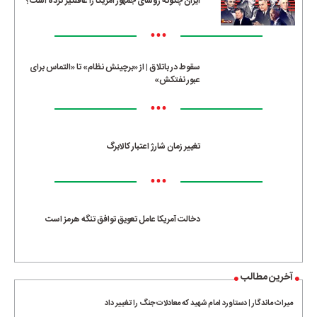
ایران چگونه رؤسای جمهور آمریکا را غافلگیر کرده است؟
•••
سقوط در باتلاق | از «برچینش نظام» تا «التماس برای
عبور نفتکش»
•••
تغییر زمان شارژ اعتبار کالابرگ
•••
دخالت آمریکا عامل تعویق توافق تنگه هرمز است
آخرین مطالب
میراث ماندگار | دستاورد امام شهید که معادلات جنگ را تغییر داد