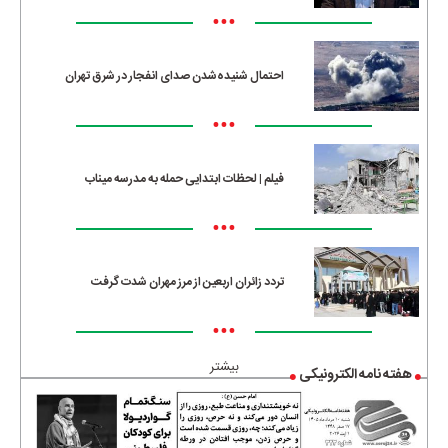
•••
احتمال شنیده‌شدن صدای انفجار در شرق تهران
•••
فیلم | لحظات ابتدایی حمله به مدرسه میناب
•••
تردد زائران اربعین از مرز مهران شدت گرفت
•••
بیشتر
هفته نامه الکترونیکی