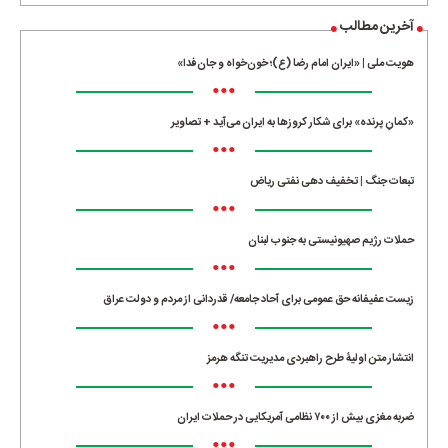
آخرین مطالب
هویت ملی | «ایران امام رضا (ع)؛ خون‌خواه و جان‌فدا»
•••
«کمانِ پرنده» برای شکار کروزها به ایران می‌آید + تصاویر
•••
تبعات جنگ | تخفیف دهی نفتی ریاض
•••
حملات رژیم صهیونیستی به جنوب لبنان
•••
زیست عفیفانه حق عمومی برای آحاد جامعه/ قدردانی از مردم و دولت عراق
•••
انتشار متن اولیۀ طرح راهبردی مدیریت تنگه هرمز
•••
ضربه مغزی بیش از ۷۰۰ نظامی آمریکایی در حملات ایران
•••