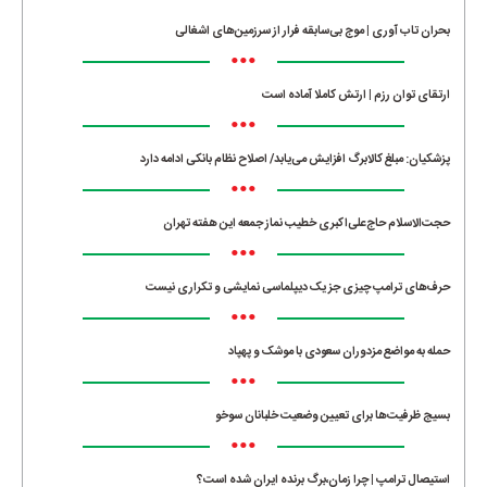
بحران تاب آوری | موج بی‌سابقه فرار از سرزمین‌های اشغالی
•••
ارتقای توان رزم | ارتش کاملا آماده است
•••
پزشکیان: مبلغ کالابرگ افزایش می‌یابد/ اصلاح نظام بانکی ادامه دارد
•••
حجت‌الاسلام حاج‌علی‌اکبری خطیب نماز جمعه این هفته تهران
•••
حرف‌های ترامپ چیزی جز یک دیپلماسی نمایشی و تکراری نیست
•••
حمله به مواضع مزدوران سعودی با موشک و پهپاد
•••
بسیج ظرفیت‌ها برای تعیین وضعیت خلبانان سوخو
•••
استیصال ترامپ | چرا زمان،برگ برنده ایران شده است؟