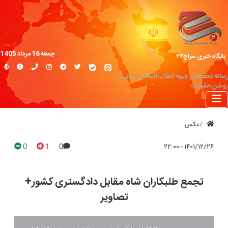
جمعه 16 مرداد 1405
پایگاه خبری سراج۲۴
رسانه تخصصی جبهه انقلاب اسلامی؛ روایت
روشن حقیقت
عکس
0
1
0
۱۴۰۱/۱۲/۲۶ - ۲۲:۰۰
تجمع طلبکاران شاه مقابل دادگستری کشور+
تصاویر