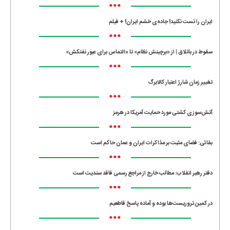
•••
ایران را تست نکنید! جاده‌ی خشم ایران! + فیلم
•••
سقوط در باتلاق | از «برچینش نظام» تا «التماس برای عبور نفتکش»
•••
تغییر زمان شارژ اعتبار کالابرگ
•••
آتش‌سوزی کشتی مورد حمایت آمریکا در هرمز
•••
بقائی: فضای مثبت بر مذاکرات ایران و عمان حاکم است
•••
دفتر رهبر انقلاب: مطالب خارج از مراجع رسمی فاقد سندیت است
•••
در کمین تروریست‌ها بوده و آماده پاسخ قاطعیم
•••