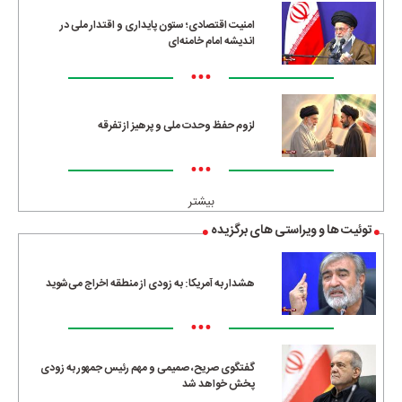
امنیت اقتصادی؛ ستون پایداری و اقتدار ملی در
اندیشه امام خامنه‌ای
•••
لزوم حفظ وحدت ملی و پرهیز از تفرقه
•••
بیشتر
توئیت ها و ویراستی های برگزیده
هشدار به آمریکا: به زودی از منطقه اخراج می‌شوید
•••
گفتگوی صریح، صمیمی و مهم رئیس جمهور به زودی
پخش خواهد شد