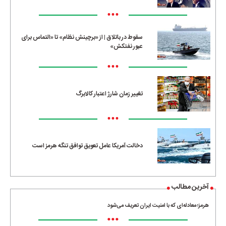
•••
سقوط در باتلاق | از «برچینش نظام» تا «التماس برای
عبور نفتکش»
•••
تغییر زمان شارژ اعتبار کالابرگ
•••
دخالت آمریکا عامل تعویق توافق تنگه هرمز است
آخرین مطالب
هرمز؛ معادله‌ای که با امنیت ایران تعریف می‌شود
•••