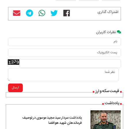
اشتراک گذاری
نظرات کاربران
ارسال
قیمت سکه و ارز
یادداشت
یادداشت سردار سید مجید موسوی در توصیف
فرماندهان شهید هوافضا