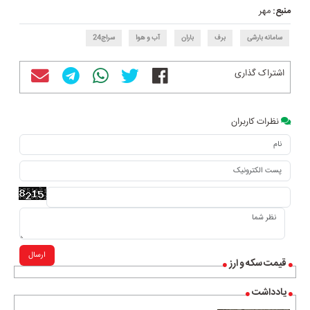
منبع:
مهر
سامانه بارشی
برف
باران
آب و هوا
سراج24
اشتراک گذاری
نظرات کاربران
ارسال
قیمت سکه و ارز
یادداشت