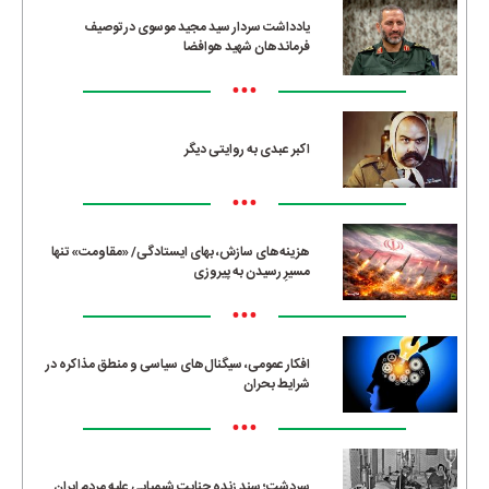
یادداشت سردار سید مجید موسوی در توصیف
فرماندهان شهید هوافضا
•••
اکبر عبدی به روایتی دیگر
•••
هزینه‌های سازش، بهای ایستادگی/ «مقاومت» تنها
مسیرِ رسیدن به پیروزی
•••
افکار عمومی، سیگنال‌های سیاسی و منطق مذاکره در
شرایط بحران
•••
سردشت؛ سند زنده جنایت شیمیایی علیه مردم ایران