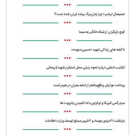
•••
استیصال ترامپ | چرا زمان،برگ برنده ایران شده است؟
•••
کوچ بازیگران از شبکه خانگی به سیما
•••
ناگفته های زندگی شهید «حسین ستوده»
•••
تکذیب ادعایی درباره نحوه ردزنی محل استقرار شهید لاریجانی
•••
پرداخت عوارض واقع‌بینانه‌تر از ادامه بحران در هرمز است
•••
سردرگمی آمریکا و اوکراین با ته کشیدن پاتریوت ها
•••
بازداشت ۲۱ مزدور موساد و ۴ شرور مسلح توسط وزارت اطلاعات
•••