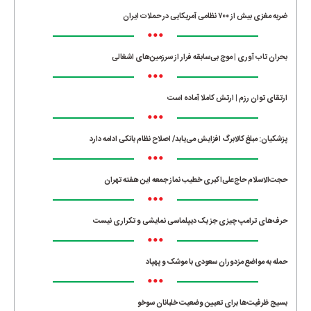
ضربه مغزی بیش از ۷۰۰ نظامی آمریکایی در حملات ایران
•••
بحران تاب آوری | موج بی‌سابقه فرار از سرزمین‌های اشغالی
•••
ارتقای توان رزم | ارتش کاملا آماده است
•••
پزشکیان: مبلغ کالابرگ افزایش می‌یابد/ اصلاح نظام بانکی ادامه دارد
•••
حجت‌الاسلام حاج‌علی‌اکبری خطیب نماز جمعه این هفته تهران
•••
حرف‌های ترامپ چیزی جز یک دیپلماسی نمایشی و تکراری نیست
•••
حمله به مواضع مزدوران سعودی با موشک و پهپاد
•••
بسیج ظرفیت‌ها برای تعیین وضعیت خلبانان سوخو