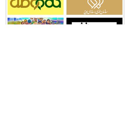
تمامی حقوق نشر مطالب و حق کپی رایت برای وب سایت سراج 24 محفوظ است و هرگونه
کپی برداری پیگرد قانونی دارد.
info [@] seraj24.ir