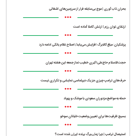
•••
بحران تاب آوری | موج بی‌سابقه فرار از سرزمین‌های اشغالی
•••
ارتقای توان رزم | ارتش کاملا آماده است
•••
پزشکیان: مبلغ کالابرگ افزایش می‌یابد/ اصلاح نظام بانکی ادامه دارد
•••
حجت‌الاسلام حاج‌علی‌اکبری خطیب نماز جمعه این هفته تهران
•••
حرف‌های ترامپ چیزی جز یک دیپلماسی نمایشی و تکراری نیست
•••
حمله به مواضع مزدوران سعودی با موشک و پهپاد
•••
بسیج ظرفیت‌ها برای تعیین وضعیت خلبانان سوخو
•••
استیصال ترامپ | چرا زمان،برگ برنده ایران شده است؟