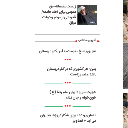
زیست عفیفانه حق
عمومی برای آحاد جامعه/
قدردانی از مردم و دولت
عراق
آخرین مطالب
تعویق پاسخ مقومت به آمریکا و عربستان
•••
یمن: هر کشوری که در کنار عربستان
باشد، متجاوز است
•••
هویت ملی | «ایران امام رضا (ع)؛
خون‌خواه و جان‌فدا»
•••
«کمانِ پرنده» برای شکار کروزها به ایران
می‌آید + تصاویر