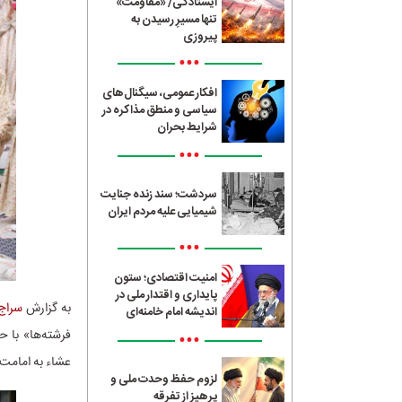
ایستادگی/ «مقاومت»
تنها مسیرِ رسیدن به
پیروزی
•••
افکار عمومی، سیگنال‌های
سیاسی و منطق مذاکره در
شرایط بحران
•••
سردشت؛ سند زنده جنایت
شیمیایی علیه مردم ایران
•••
امنیت اقتصادی؛ ستون
پایداری و اقتدار ملی در
به گزارش
سراج24
اندیشه امام خامنه‌ای
فرشته‌ها» با 
•••
عشاء به امامت 
لزوم حفظ وحدت ملی و
پرهیز از تفرقه