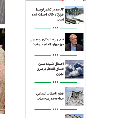
۶۲ سد در کشور توسط
قرارگاه خاتم احداث شده
است
•••
نیمی از سفرهای اربعین از
مرز مهران انجام می‌شود
•••
احتمال شنیده‌شدن
صدای انفجار در شرق
تهران
•••
فیلم | لحظات ابتدایی
حمله به مدرسه میناب
•••