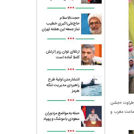
•••
حجت‌الاسلام
حاج‌علی‌اکبری خطیب
نماز جمعه این هفته تهران
•••
ارتقای توان رزم | ارتش
کاملا آماده است
•••
انتشار متن اولیۀ طرح
راهبردی مدیریت تنگه
هرمز
•••
 پرطراوت «جشن
جماعت مغرب و
حمله به مواضع مزدوران
سعودی با موشک و پهپاد
•••