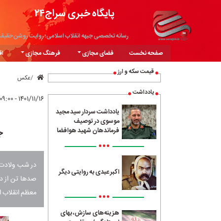
پایگاه خبری سراج۲۴
رسانه تخصصی جبهه انقلاب اسلامی؛ روایت روشن حقیق
صفحه نخست
فضای مجازی
فرهنگ مجازی
اق
قیمت سکه و ارز
عکس
یادداشت
۱۴۰۱/۱۱/۱۶ - ۰۹:۰۰
یادداشت سردار سید مجید
موسوی در توصیف
ج
فرماندهان شهید هوافضا
•••
در شب ولادت م
اکبر عبدی به روایتی دیگر
صدها تن از دخ
معظم انقلاب ا
•••
هزینه‌های سازش، بهای