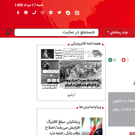
شنبه 17 مرداد 1405
چند رسانه‌ای
هفته نامه الکترونیکی
0
1
آرشیو
‌ها» با حضور
پربازدیدترین ها
ه امامت رهبر
پزشکیان: مبلغ کالابرگ
افزایش می‌یابد/ اصلاح
نظام بانکی ادامه دارد