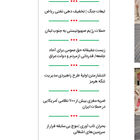
•••
تبعات جنگ | تخفیف دهی نفتی ریاض
•••
حملات رژیم صهیونیستی به جنوب لبنان
•••
زیست عفیفانه حق عمومی برای آحاد
جامعه/ قدردانی از مردم و دولت عراق
•••
انتشار متن اولیۀ طرح راهبردی مدیریت
تنگه هرمز
•••
ضربه مغزی بیش از ۷۰۰ نظامی آمریکایی
در حملات ایران
•••
بحران تاب آوری | موج بی‌سابقه فرار از
سرزمین‌های اشغالی