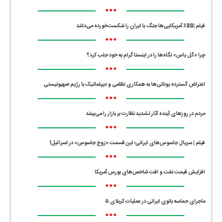
•••
فیلم |88٪ آمریکایی‌ها جنگ با ایران را شکست‌خورده می‌دانند
•••
چرا «گل یاس» نگاه‌ها را در اینستاگرام به خود جلب کرد؟
•••
اعتراض گسترده یونانی‌ها به همکاری نظامی و دیپلماتیک با رژیم صهیونیستی
•••
مردم در روزهای آینده آثار تشدید نظارت بر بازار را می‌بینند
•••
فیلم | سریال جاسوس‌های ایرانی؛ این قسمت «زوج جاسوس» در اسرائیل!
•••
افزایش قیمت نفت و افت شاخص‌های بورس آمریکا
•••
ماجرای حماسه‌ بانوی ایرانی در عملیات کربلای ۵
•••