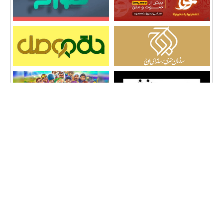
تمامی حقوق نشر مطالب و حق کپی رایت برای وب سایت سراج 24 محفوظ است و هرگونه