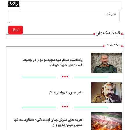
ارسال
قیمت سکه و ارز
یادداشت
یادداشت سردار سید مجید موسوی در توصیف
فرماندهان شهید هوافضا
•••
اکبر عبدی به روایتی دیگر
•••
هزینه‌های سازش، بهای ایستادگی/ «مقاومت» تنها
مسیرِ رسیدن به پیروزی