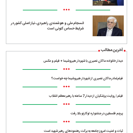
•••
انسجام ملی و هوشمندی راهبردی، نیاز اصلی کشور در
شرایط حساس کنونی است
آخرین مطالب
دیدار خانواده ماکان نصیری با شهردار هیروشیما + فیلم و عکس
•••
فیلم|مادر ماکان نصیری از شهردار هیروشیما چه خواست؟
•••
فیلم | روایت پزشکیان از دیدار 7 ساعته با رهبر معظم انقلاب
•••
پرچم فلسطین در جشنواره لوکارنو بالا رفت
•••
ثبات و امنیت امروز جامعه به برکت رهنمودهای رهبر شهید است