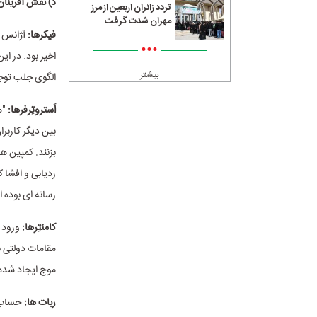
د) نقش آفرینان
تردد زائران اربعین از مرز
مهران شدت گرفت
فیکرها:
آژانس ه
•••
اخیر بود. در ا
بیشتر
الگوی جلب توجه
اَستروتِرفرها:
"م
بین دیگر کاربر
ردیابی و افشا 
رسانه ای بوده 
کامنتِرها:
ورود ج
مقامات دولتی 
موج ایجاد شده 
ربات ها: