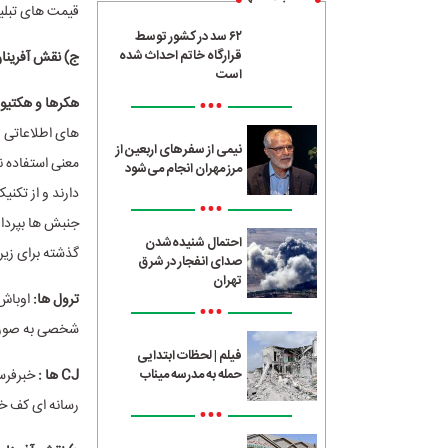
قیمت های تبلیغ
۶۲ سد در کشور توسط
قرارگاه خاتم احداث شده
ج) نقش آفرینان
است
•••
هکرها و هکتیو
های اطلاعاتی و
نیمی از سفرهای اربعین از
معنی استفاده ن
مرز مهران انجام می‌شود
دارند و از تکن
•••
احتمال شنیده‌شدن
گذشته برای زیر 
صدای انفجار در شرق
تهران
ترول ها:
•••
شخصی به صورت گ
فیلم | لحظات ابتدایی
CJ ها :
حمله به مدرسه میناب
رسانه ای کف خی
•••