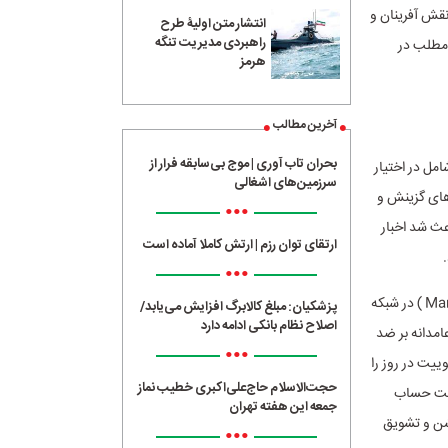
 نقش آفرینان و
انتشار متن اولیۀ طرح
راهبردی مدیریت تنگه
 مطلب در
هرمز
آخرین مطالب
بحران تاب آوری | موج بی‌سابقه فرار از
امل در اختیار
سرزمین‌های اشغالی
کلان داده (Big Data) و نیز الگوریتم های گزینش و
•••
عث شد اخبار
ارتقای توان رزم | ارتش کاملا آماده است
•••
عدم اعمال سیاست مقابله با محتوای خشن، آسیب رسان و دستکاری (Manipulation ) در شبکه
پزشکیان: مبلغ کالابرگ افزایش می‌یابد/
اصلاح نظام بانکی ادامه دارد
امدانه بر ضد
•••
اعلام شده خود حرکت کردند. به صورت مثال شبکه توییتر اعلام کرده بود بیش از ۲۴۰۰ توییت در روز را
حجت‌الاسلام حاج‌علی‌اکبری خطیب نماز
الیت حساب
جمعه این هفته تهران
یت خشن و تشویق
•••