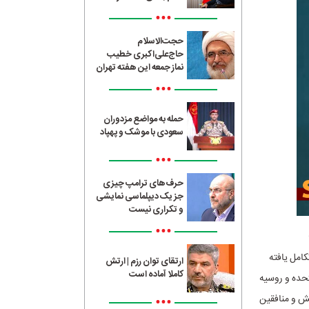
•••
حجت‌الاسلام
حاج‌علی‌اکبری خطیب
نماز جمعه این هفته تهران
•••
حمله به مواضع مزدوران
سعودی با موشک و پهپاد
•••
حرف‌های ترامپ چیزی
جز یک دیپلماسی نمایشی
و تکراری نیست
•••
کامل یافته
ارتقای توان رزم | ارتش
کاملا آماده است
تحده و روسیه
عش و منافقین
•••