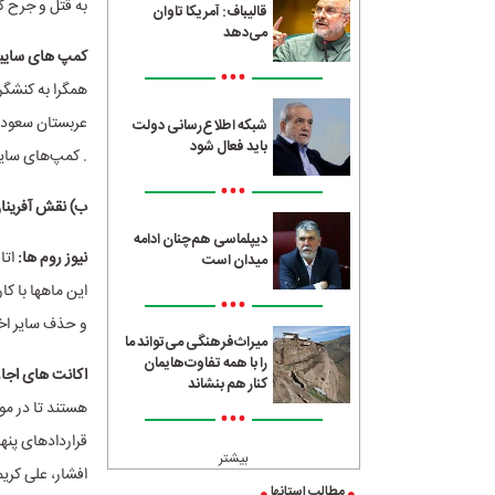
به قتل و جرح گ
قالیباف: آمریکا تاوان
می‌دهد
کمپ های سایب
•••
همگرا به کنشگر
شبکه اطلاع‌رسانی دولت
باید فعال شود
. کمپ‌های سای
•••
ب) نقش آفرینا
دیپلماسی هم‌چنان ادامه
نیوز روم ها:
اتا
میدان است
این ماهها با کا
•••
و حذف سایر اخب
میراث‌فرهنگی می‌تواند ما
را با همه تفاوت‌هایمان
اکانت های اجار
کنار هم بنشاند
هستند تا در مو
•••
قراردادهای پنه
بیشتر
افشار، علی کری
مطالب استانها