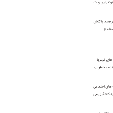
وند. این ربات
در صدد واکنش
صطلاح
مختلف وارد عمل شدند. ۱- سلبریتی های قرمز با
موج ایجاد شده و همنوایی
 های اجتماعی
ت جداگانه به کنشگری می