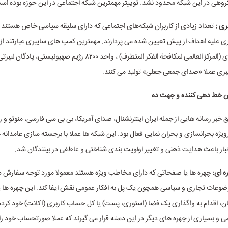
روهی در این شبکه محدود نشد. توییتر مهمترین شبکه اجتماعی در این حوزه بوده اس
ری :
تعداد زیادی از کاربران شبکه‌های اجتماعی که دارای سلیقه سیاسی خاص هستند
ی علیه اهداف از پیش تعیین شده می پردازند. مهمترین کمپ های سایبری عبارتند از: 
عربستان سعودی (المرکز العالمی لمکافحة الفکر المتطرف) ، واحد ۸۲۰۰ رژیم صهیون
بری عملا «صدای جمعی جعلی» تولید می کنند.
ن خط دهی کننده و جهت ده
ق خبر رسانه هایی از جمله ایران اینترنشنال، صدای آمریکا، بی بی سی فارسی، منوتو و را
رویژه بحرانسازی و بحران نمایی فعال بود. این شبکه ها عملا با برجسته سازی عامدانه
ار باعث هدایت ذهنی و تغییر اولویت بندی شناختی و عاطفی در بینندگان شد.
ه ای:
چهره ها یا صفحاتی که دارای مخاطب ویژه هستند معمولا مورد توجه سفارش 
ضوعات تجاری و سیاسی همچون یک پل به افکار عمومی نقش ایفا کند. این چهره ها 
ان، اقدام به واگذاری یک فضا (استوری، پست) یا کل حساب کاربری (اکانت) خود کرده ا
می و بسیاری از چهره های دیگر در این دسته قرار می گیرند که عملا صورتحساب خود را 