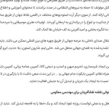
محتواسازان (content generators) از طریق همراهی با موج ایجاد شده و تولید محت
تل مولوتف تا حمله به نیروهای انتظامی در صدد برآمدند تا محتوای آموزشی و اطلاع 
نی ارائه کنند. از سوی دیگر آرت استودیوهای مختلف در اقصی نقاط جهان از طریق س
جذابیت و تنوع را در براندازی به ارمغان آوردند. تولیدات هنری موسیقایی با سردمدا
به انگیزه بخشی و امیدآفرینی به کف خیابان ها کمک کند.
تقال صدای داخلی به عرصه جهانی از طریق چهره های بین المللی ممکن می باشد. بای
تشدیدشده به فضای جهانی منتقل می شد. خابی لیم، شارون استون، بلا حدید، ابرو گو
ی گیرند.
 ایجاد شرمساری، تحریم میهن و اسنپ و دیجی کالا، کمپین عمامه پرانی، کمپین با
راه نظام، کمپین بایکوت جام جهانی و ... در این مدت سعی داشت تا با یارگیری در لا
سبت به ایجاد یک جریان و تبدیل آن به جنبش فعالیت نماید.
وانی نقشه نقش­آفرینان برای مهندسی معکوس
 و بدعملی توانست روزنه نفوذ ایجاد کند و یک خطا را به فاجعه تبدیل کند. نباید از 