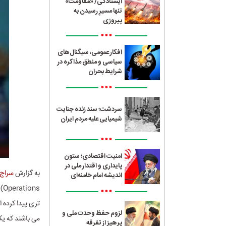
ایستادگی/ «مقاومت»
تنها مسیرِ رسیدن به
پیروزی
•••
افکار عمومی، سیگنال‌های
سیاسی و منطق مذاکره در
شرایط بحران
•••
سردشت؛ سند زنده جنایت
شیمیایی علیه مردم ایران
•••
امنیت اقتصادی؛ ستون
پایداری و اقتدار ملی در
به گزارش
سراج24
اندیشه امام خامنه‌ای
ns
•••
تری پیدا کرده 
لزوم حفظ وحدت ملی و
می باشند که یک
پرهیز از تفرقه