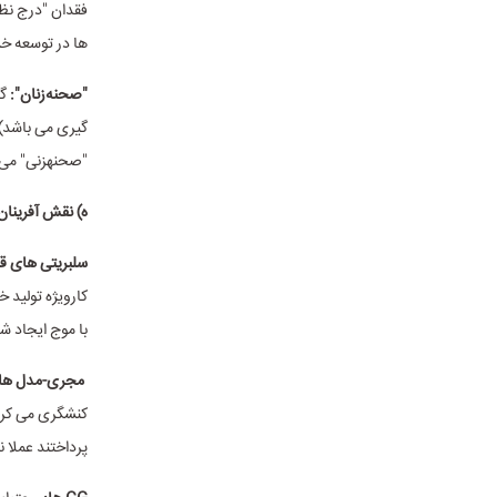
فقدان "درج نظر
ها در توسعه خ
"صحنه­‌زنان":
گ
گیری می باشد) 
"صحنه­زنی" می 
ه) نقش آفرینان
سلبریتی های قر
با موج ایجاد ش
مجری-مدل های 
پرداختند عملا 