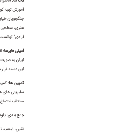
CG ها:
آموزش تهیه کوک
جنگجویان خیابا
هنری، سطحی از 
آزادی" توانست 
آمپلی فایرها:
ان
ایران به صورت 
این دسته قرار م
کمپین ها:
کمپین
سلبریتی های هم
مختلف اجتماع ن
جمع بندی: بازخ
نقص، ضعف، تعلل