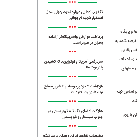
•••
تکذیب ادعایی درباره نحوه ردزنی محل
استقرار شهید لاریجانی
•••
و پایگاه
پرداخت عوارض واقع‌بینانه‌تر از ادامه
گرفته شده به
بحران در هرمز است
ی بالایی
•••
ستای اهداف
سردرگمی آمریکا و اوکراین با ته کشیدن
پاتریوت ها
ن در ماههای
•••
بازداشت ۲۱ مزدور موساد و ۴ شرور مسلح
Trol: مزارع ترول ها) یا بر اساس کینه
توسط وزارت اطلاعات
•••
ند.
هلاکت اعضای یک تیم تروریستی در
ند خبرنگاران (Citizen Journalists) به عنوان بازوی
جنوب سیستان و بلوچستان
•••
مختصات تفاهم ایران و عمان بر سر تنگه