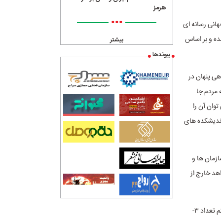
هرمز
•••
هانی رسانه ای
ده و بر اساس
بیشتر
پیوندها
هی پنهان در
 مردم جا
ختی می توان آن را
اندیشکده های
زمان ها و
هد خارج از
حساب های کاربری دارای زیست رباتیک که با ویژگی های ۱- تازه ایجاد شده ۲- دنبال کننده کم تعداد ۳-