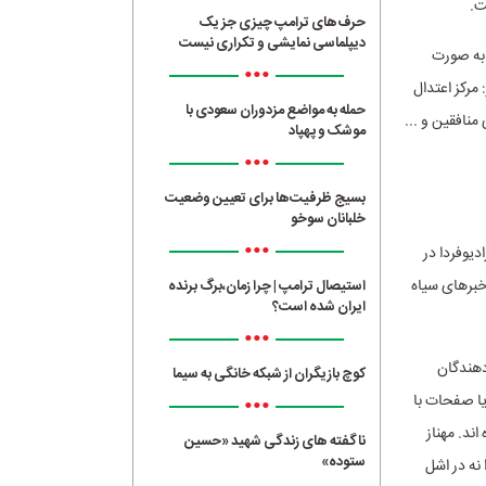
ت.
حرف‌های ترامپ چیزی جز یک
دیپلماسی نمایشی و تکراری نیست
 به صورت
•••
مرکز اعتدال
حمله به مواضع مزدوران سعودی با
یستی، پادگان لیبرتی منافقین و ...
موشک و پهپاد
•••
بسیج ظرفیت‌ها برای تعیین وضعیت
خلبانان سوخو
•••
دیوفردا در
 خبرهای سیاه
استیصال ترامپ | چرا زمان،برگ برنده
ایران شده است؟
•••
دهندگان
کوچ بازیگران از شبکه خانگی به سیما
یا صفحات با
•••
ند. مهناز
ناگفته های زندگی شهید «حسین
ستوده»
نه در اشل