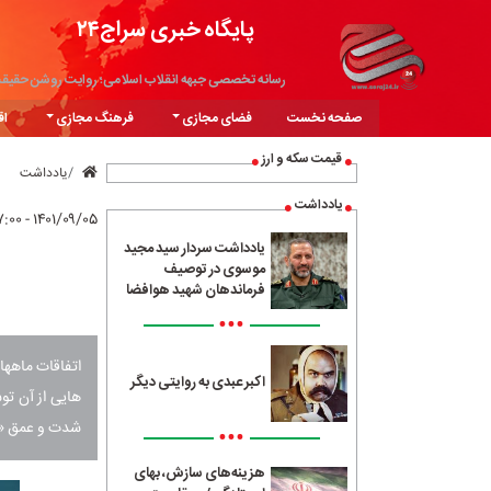
پایگاه خبری سراج۲۴
رسانه تخصصی جبهه انقلاب اسلامی؛ روایت روشن حقیق
صفحه نخست
فضای مجازی
فرهنگ مجازی
اق
قیمت سکه و ارز
یادداشت
یادداشت
۱۴۰۱/۰۹/۰۵ - ۰۷:۰۰
یادداشت سردار سید مجید
موسوی در توصیف
فرماندهان شهید هوافضا
•••
اتفاقات ماهها
اکبر عبدی به روایتی دیگر
هایی از آن تو
شدت و عمق «عم
•••
هزینه‌های سازش، بهای