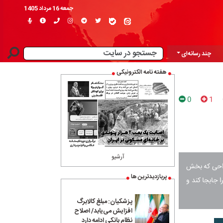
جمعه 16 مرداد 1405
چند رسانه‌ای
هفته نامه الکترونیکی
0
1
آرشیو
طراحی که بخش
پربازدیدترین ها
 جابجا کند و
پزشکیان: مبلغ کالابرگ
افزایش می‌یابد/ اصلاح
نظام بانکی ادامه دارد