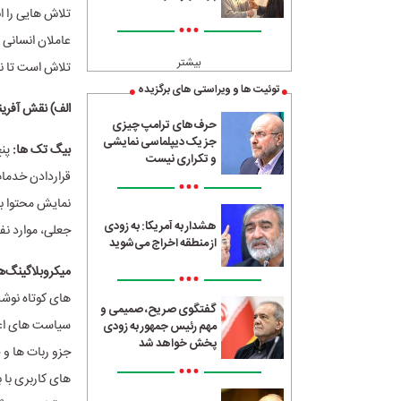
تلاش هایی را ان
•••
عاملان انسانی 
بیشتر
تلاش است تا ن
توئیت ها و ویراستی های برگزیده
الف) نقش آفری
حرف‌های ترامپ چیزی
جز یک دیپلماسی نمایشی
بیگ تک ها:
پنج
و تکراری نیست
•••
نمایش محتوا بر
هشدار به آمریکا: به زودی
جعلی، موارد نف
از منطقه اخراج می‌شوید
میکروبلاگینگ‌ها
•••
های کوتاه نوشت 
گفتگوی صریح، صمیمی و
مهم رئیس جمهور به زودی
پخش خواهد شد
جزو ربات ها و 
•••