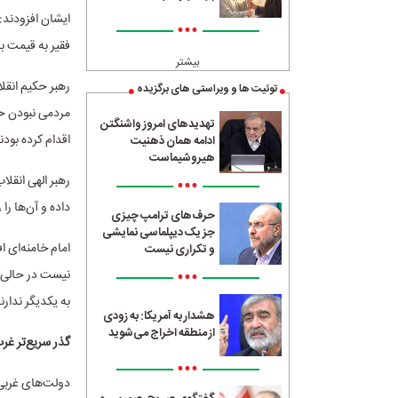
ایشان افزودند: 
•••
فقیر به قیمت ب
بیشتر
رهبر حکیم انقلا
توئیت ها و ویراستی های برگزیده
تهدیدهای امروز واشنگتن
اقدام کرده بود
ادامه همان ذهنیت
هیروشیماست
رهبر الهی انقل
•••
داده و آن‌ها را
حرف‌های ترامپ چیزی
جز یک دیپلماسی نمایشی
امام خامنه‌ای ا
و تکراری نیست
•••
نیست در حالی‌ک
به یکدیگر ندار
هشدار به آمریکا: به زودی
از منطقه اخراج می‌شوید
گذر سریع‌تر غر
•••
دولت‌های غربی ب