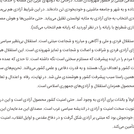
لامی مبتنی بر حضور شهروندان است. درحالی که دولتهای غربی این مسأله را حذف یا 
 داده و به شهر و جامعه ماشینی و خودبخودی تن داده‌اند. ‌در این شرایط آزادی هم بی‌معن
ادی انتخاب به جای آزادی به مثابه توانستن تقلیل می‌یابد. حتی ماشین‌ها و هوش مص
ازی شطرنج با رایانه را در نظر آوردید که رایانه هم انتخاب می‌کند).
استقلال فردی و ملی و آگاهی و مبارزه و شجاعت مبتنی است. استقلال بی‌نظیر سیاسی ای
ای آزادی فردی و شرافت و اصالت و شجاعت و تمایز شهروندی است. این استقلال هرچن
مردم را در ایده پیشرفت که مستلزم سختی است نگه داشته است. تا حدی که عمده مر
 کشور و اهداف بزرگ هستند و به قدرت دفاعی و علمی کشور می‌بالند. تحریم‌های 
همین راستا سبب پیشرفت کشور و هوشمندی ملی شد. در نهایت، رفاه و اعتدال و تعا
محصول همزمان استقلال و آزادی‌های جمهوری اسلامی است.
ولاً و بالذات برای آزادی به وجود آمد. حتی امنیت کشور محصول آزادی است و این در بر
ا ثنویت سخت امنیت و آزادی در اندیشه سیاسی غرب است. مصداق این مدعایمان این
خودجوش بود که مبتنی بر آزادی شکل گرفت و در دفاع مقدس و اوایل انقلاب، امنیت ک
أمین می‌کند.