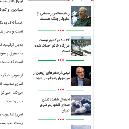
لیبرال‌های مان
بنیادین او تع
رسانه‌ها امروز بخشی از
سازوکار جنگ هستند
ضمناً لاک به ذ
•••
است و دچار تن
۶۲ سد در کشور توسط
بدین ترتیب، ت
قرارگاه خاتم احداث شده
است
به حقوق و سود 
•••
است که مشخصه 
نیمی از سفرهای اربعین از
از سویی دیگر د
مرز مهران انجام می‌شود
امری محتوم، ان
•••
می‌کند. ملی‌گر
احتمال شنیده‌شدن
برمی‌خاست.
صدای انفجار در شرق
تهران
امروز اما غرب ه
•••
پست مدرنیسم ای