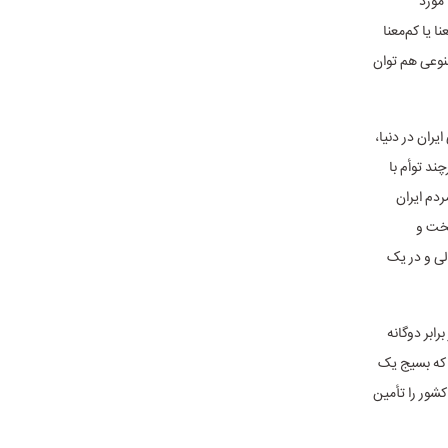
مورد
ا یا کم‌معنا
نوعی هم توان
ران در دنیا،
د توأم با
دم ایران
سخت و
لی و در یک
ابر دوگانه
 که بسیج یک
شور را تأمین