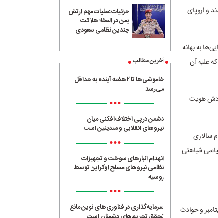
ند و اروپای
جزئیات عملیات مهم ارتش
یمن در المخا؛ هلاکت
چندین نظامی سعودی
ی‌ها به بهانه
آخرین مطالب
 همان حکومتی که علیه آن
خاموشی‌ها تا ۲ هفته آینده به حداقل
می‌رسد
 خودش هویت
•••
دشمن در پی اختلاف‌افکنی میان
نیروهای انقلابی و متدینین است
دم سالاری
•••
سیاسی شباهتی
انهدام انبارهای سوخت و تجهیزات
نظامی نیروهای مسلح اوکراین توسط
روسیه
•••
سرمایه‌گذاری در فناوری‌های نوین مانع
پتامبر و حوادث
تحقق تحریم‌های دشمنان است