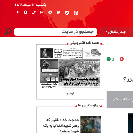
یکشنبه 18 مرداد 1405
چند رسانه‌ای
هفته نامه الکترونیکی
0
1
ند؟
آرشیو
رداخته است.
پربازدیدترین ها
«حجت خدا»، لقبی که
رهبر شهید انقلاب به یک
شهید بخشید