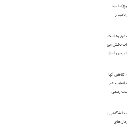
ج) ناامید
امید را
 غربی‌هاست.
نجات بخش می
ی بین الملل
تناقض آنها
 انقلاب هم
است رسمی
ه دانشگاهی و
رمان‌های