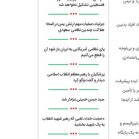
ارد و ترس
فلسطینی تشکیل نخواهد شد
•••
جزئیات عملیات مهم ارتش یمن در المخا؛
 افراد بدبین
هلاکت چندین نظامی سعودی
•••
 و بی‌توجه
پای نظامی آمریکایی به ایران باز شود آن
را قطع می‌کنیم
ی‌اعتمادی
•••
پزشکیان با رهبر معظم انقلاب اسلامی
دیدار و گفت‌وگو کرد
 ایده پیشرفت
•••
 را تأمین
 از اینجا
سید حسن خمینی عزادار شد
•••
«حجت خدا»، لقبی که رهبر شهید انقلاب
لیبرالیسم و
به یک شهید بخشید
•••
ه یک پایگاه