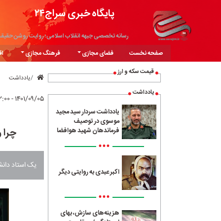
پایگاه خبری سراج۲۴
رسانه تخصصی جبهه انقلاب اسلامی؛ روایت روشن حقیق
صفحه نخست
فضای مجازی
فرهنگ مجازی
اق
قیمت سکه و ارز
یادداشت
یادداشت
۱۴۰۱/۰۹/۰۵ - ۰۲:۰۰
یادداشت سردار سید مجید
موسوی در توصیف
چرا 
فرماندهان شهید هوافضا
•••
یک استاد دانش
اکبر عبدی به روایتی دیگر
•••
هزینه‌های سازش، بهای