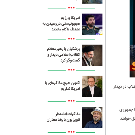
•••
آمریکا و رژیم
صهیونیستی در رسیدن به
اهداف ناکام ماندند
•••
پزشکیان با رهبر معظم
انقلاب اسلامی دیدار و
گفت‌وگو کرد
•••
اکنون هیچ مذاکره‌ای با
اب در دیدار
آمریکا نداریم
•••
 اصلی استکبار با جمهوری
مذاکرات ادامه‌دار
طل خواهد
تلویزیون با رضا عطاران
•••