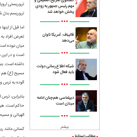
گفتگوی صریح، صمیمی و
تروریستی اروپا 
مهم رئیس جمهور به زودی
پخش خواهد شد
تروریسم بدل ش
•••
اما قبل از اینه
قالیباف: آمریکا تاوان
تعرض افراد به 
می‌دهد
میان نبوده است
•••
است و در این م
داشته است. بنی
شبکه اطلاع‌رسانی دولت
باید فعال شود
مسیح (ع) هم تث
آلوده به ترس و
•••
بنابراین، ترس 
دیپلماسی هم‌چنان ادامه
میدان است
حاکم است. هرچن
•••
الهیاتی و مسیح
بیشتر
کسانی مانند ری
مطالب استانها