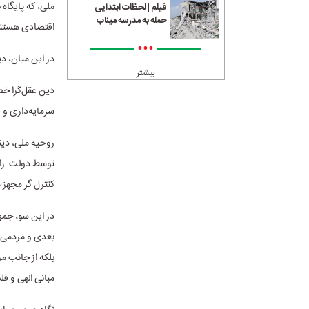
ملی، که پایگاه 
فیلم | لحظات ابتدایی
حمله به مدرسه میناب
اقتصادی هستن
•••
در این میان، د
بیشتر
دین عقل‌گرا خط
سرمایه‌داری و 
روحیه ملی، دین
توسط دولت را ر
کنترل گر مجهز 
در این سو، جمه
بعدی و مردمی و
بلکه از جانب م
مبانی الهی و ف