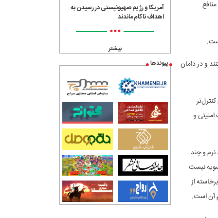
منافع
آمریکا و رژیم صهیونیستی در رسیدن به
اهداف ناکام ماندند
•••
ست.
بیشتر
ند و در دامان
پیوندها
نترل‌تر
امنیتی و
نرم و چند
کسویه نیست
رخاسته از
م آن است.