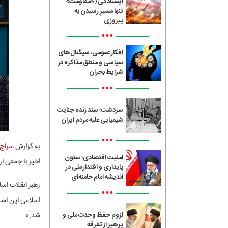
ایستادگی/ «مقاومت»
تنها مسیرِ رسیدن به
پیروزی
•••
افکار عمومی، سیگنال‌های
سیاسی و منطق مذاکره در
شرایط بحران
•••
سردشت؛ سند زنده جنایت
شیمیایی علیه مردم ایران
•••
به گزارش
سراج24
امنیت اقتصادی؛ ستون
اخیر با جمعی ا
پایداری و اقتدار ملی در
اندیشه امام خامنه‌ای
•••
اسلامی این است
شد.»
لزوم حفظ وحدت ملی و
پرهیز از تفرقه