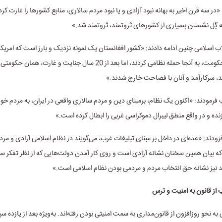
«در سه قرن اخیر به بهانه نبود آزادی و یا نبود مردم سالاری، منابع کشور‌ها را غارت کرد
ه گِل نشستن بسیاری از کشور‌های ثروتمند، ثروتمند شد.»
ب اسلامی چنین ادامه دادند: «کشور افغانستان یک نمونه نزدیک و بارز است که امریکای
مردمی نبودن حکومت، به آنجا حمله نظامی کردند، اما بعد از 20 سال جنایت و غارت،
ند، سرکارآمد و آنان با فضاحت خارج شدند.»
اب فرمودند: «اکنون یک نظام، برمبنای دین و مردم سالاری واقعی در ایران، به مردم
 زنده و در واقع منطق لیبرال دموکراسی غربی را ابطال کرده است.»
فزودند: «عده‌ای در داخل بر مبنای تبلیغات غرب، می‌گویند در نظام اسلامی آزادی و مر
ه بیان همین سخنان نشانه آزادی است و روی کار آمدن دولت‌هایی که از نظر تفکر 
ند نیز نشانه حق انتخاب مردم و مردمی بودن نظام اسلامی است.»
ب از قانون به امنیت و ترس
ه نحو روزافزون از قانون‌مداری به سمت امنیتی بودن رفته‌اند. به‌ویژه بعد از یازده س