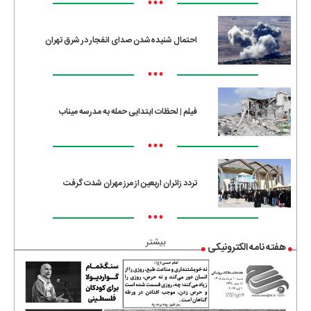
•••
احتمال شنیده‌شدن صدای انفجار در شرق تهران
•••
فیلم | لحظات ابتدایی حمله به مدرسه میناب
•••
تردد زائران اربعین از مرز مهران شدت گرفت
•••
بیشتر
هفته نامه الکترونیکی