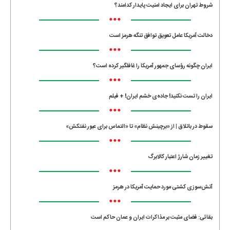
شروط تهران برای ایجاد امنیت پایدار کدامند؟
•••
دخالت آمریکا عامل تعویق توافق تنگه هرمز است
•••
ایران چگونه رؤسای جمهور آمریکا را غافلگیر کرده است؟
•••
ایران را تست نکنید! جاده‌ی خشم ایران! + فیلم
•••
سقوط در باتلاق | از «برچینش نظام» تا «التماس برای عبور نفتکش»
•••
تغییر زمان شارژ اعتبار کالابرگ
•••
آتش‌سوزی کشتی مورد حمایت آمریکا در هرمز
•••
بقائی: فضای مثبت بر مذاکرات ایران و عمان حاکم است