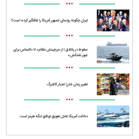
•••
ایران چگونه رؤسای جمهور آمریکا را غافلگیر کرده است؟
•••
سقوط در باتلاق | از «برچینش نظام» تا «التماس برای
عبور نفتکش»
•••
تغییر زمان شارژ اعتبار کالابرگ
•••
دخالت آمریکا عامل تعویق توافق تنگه هرمز است