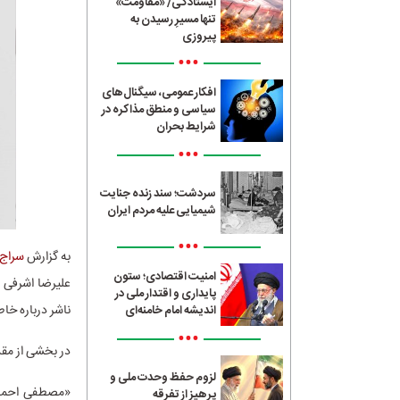
ایستادگی/ «مقاومت»
تنها مسیرِ رسیدن به
پیروزی
•••
افکار عمومی، سیگنال‌های
سیاسی و منطق مذاکره در
شرایط بحران
•••
سردشت؛ سند زنده جنایت
شیمیایی علیه مردم ایران
•••
به گزارش
سراج24
امنیت اقتصادی؛ ستون
علیرضا اشرفی ن
پایداری و اقتدار ملی در
ناشر درباره خا
اندیشه امام خامنه‌ای
•••
در بخشی از مقد
لزوم حفظ وحدت ملی و
پرهیز از تفرقه