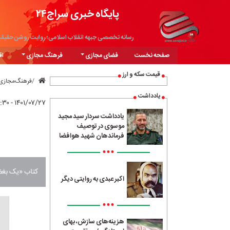
پایگاه خبری سراج۲۴
رسانه تخصصی جبهه انقلاب اسلامی؛ روایت روشن حقیق
صفحه نخست
فضای مجازی
فرهنگ مجازی
اق
قیمت سکه و ارز
فرهنگ‌مجازی
یادداشت
۱۴۰۱/۰۷/۲۷ - ۰۸:۳۰
یادداشت سردار سید مجید
موسوی در توصیف
فرماندهان شهید هوافضا
•••
کتاب «یک بغض 
اکبر عبدی به روایتی دیگر
•••
هزینه‌های سازش، بهای