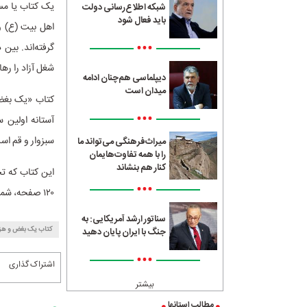
یک کتاب یا مست
شبکه اطلاع‌رسانی دولت
باید فعال شود
اهل بیت (ع) و 
•••
گرفته‌اند. بین
شغل آزاد را رها
دیپلماسی هم‌چنان ادامه
میدان است
کتاب «یک بغض
•••
آستانه اولین س
سبزوار و قم اس
میراث‌فرهنگی می‌تواند ما
را با همه تفاوت‌هایمان
کنار هم بنشاند
این کتاب که ت
•••
۱۲۰ صفحه، شمارگان
سناتور ارشد آمریکایی: به
کتاب یک بغض و هز
جنگ با ایران پایان دهید
•••
اشتراک گذاری
بیشتر
مطالب استانها