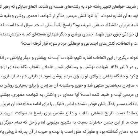
شریف خواهان تغییر رشته خود به رشته‌های هسته‌ای شدند. اتفاق مبارکی که رهبر انق
د به آن اشاره نمودند. آیا تنها کنش مردمی متأثر از شهادت احمدی روشن و بقیه 
امه عزیزان دانشگاه صنعتی شریف بود؟ پاسخ یقیناً منفی است. سوال اینجا است که 
ل حوادثی چون ترور شهید احمدی روشن و دیگر شهدای هسته‌ای کم به خودش دیده 
ث و اتفاقات، کنش‌های اجتماعی و فرهنگی مردم سوژه قرار گرفته است؟
نه دیگری از این اتفاقات اشاره کنیم؛ شهادت آیت‌الله بهشتی و دیگر یارانش در ان
جمهوری اسلامی در ۷ تیر ۱۳۶۰. شهادت بهشتی و رسانه‌ای شدن عاملان انفجار، نگاه بدنه‌ا
 کرد و جایگاه واقعی و والای او را برای مردم روشن نمود. از طرفی هم به بازسازی نگ
ه سازمان مجاهدین منتهی شد و خوی وحشیانه آن سازمان را برای بسیاری روشن نمود
ی مردمی ثبت و ضبط شده است؟ آیا عده‌ای در واکنش به شهادت مطهری، بهشتی، 
نقلاب مسیر زندگی‌شان عوض نشده و لباس طلبگی را برای ادامه مجاهدت آن عزیزان 
رده‌اند؟ دست تاریخ شفاهی انقلاب و دفاع مقدس برای پاسخ به سوالات این‌چنینی
 ما از این جنس خاطرات نسبت به تشییع میلیونی امام راحل که تمام خبرگزاری
 به دهان گذاشته بود و هنوز که هنوز است با بهت و حیرت از آن بدرقه تاریخی یاد