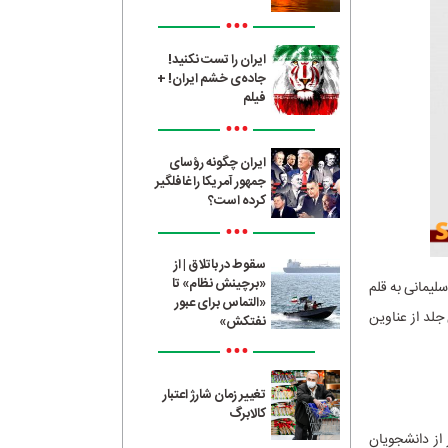
•••
ایران را تست نکنید!
جاده‌ی خشم ایران! +
فیلم
•••
ایران چگونه رؤسای
جمهور آمریکا را غافلگیر
کرده است؟
•••
سقوط در باتلاق | از
«برچینش نظام» تا
یمانی به قلم
«التماس برای عبور
جلد از عناوین
نفتکش»
•••
تغییر زمان شارژ اعتبار
کالابرگ
۲ دی ماه ۱۳۹۰ به شهادت رسید. در مراسم وداع با پیکر شهید، ۳۰۰ نفر از دانشجویان