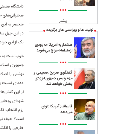
دانشگاه صنعتی 
•••
سخنرانی‌های خو
بیشتر
منحصر به این ن
توئیت ها و ویراستی های برگزیده
در این چهل سا
یک از این حواد
هشدار به آمریکا: به زودی
از منطقه اخراج می‌شوید
خوب است به نمو
•••
گفتگوی صریح، صمیمی و
بهشتی را اصلاح
مهم رئیس جمهور به زودی
عده‌ای نسبت ب
پخش خواهد شد
•••
از این کنش‌ها
شهدای روحانی ا
قالیباف: آمریکا تاوان
رزم انتخاب نک
می‌دهد
است؟ حیف نیست
•••
خارجی را انگشت