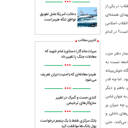
•••
لاب در یکی از
دخالت آمریکا عامل تعویق
شهدای هسته‌ای
توافق تنگه هرمز است
انقلاب اسلامی
است؟ در کدام
آخرین مطالب
میراث ماندگار | دستاورد امام شهید که
فجار دفتر حزب
معادلات جنگ را تغییر داد
ی از جامعه نسبت به
•••
اه خوش‌بیبانه
هرمز؛ معادله‌ای که با امنیت ایران تعریف
. اما چه قدر
می‌شود
•••
باهنر و دیگر
به عنوان لباس
کندی صمت و گمرک در تغییر
سازوکارهای ترخیص
 چه میزان پر
•••
‌های داخلی و
بانک مرکزی فقط با یک‌ پنجم درخواست
 می‌کنند، حتی
پول بانک‌ها موافقت کرد