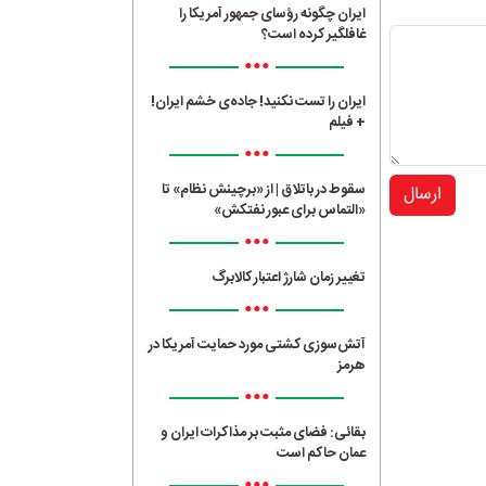
ایران چگونه رؤسای جمهور آمریکا را
غافلگیر کرده است؟
•••
ایران را تست نکنید! جاده‌ی خشم ایران!
+ فیلم
•••
سقوط در باتلاق | از «برچینش نظام» تا
ارسال
«التماس برای عبور نفتکش»
•••
تغییر زمان شارژ اعتبار کالابرگ
•••
آتش‌سوزی کشتی مورد حمایت آمریکا در
هرمز
•••
بقائی: فضای مثبت بر مذاکرات ایران و
عمان حاکم است