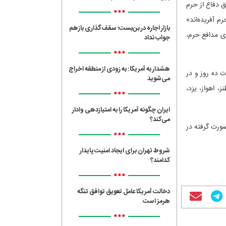
ق دفاع از حرم
•••
م آفریده‌اند»
بازار اجاره در بن‌بست؛ سقف‌گذاری بازهم
ای مدافع حرم،
جواب نداد
•••
هشدار به آمریکا: به زودی از منطقه اخراج
ده روز و در
می‌شوید
، اهواز، یزد،
•••
ایران چگونه آمریکا را به امتیازدهی وادار
می‌کند؟
ورت گرفته در
•••
شروط تهران برای ایجاد امنیت پایدار
کدامند؟
•••
دخالت آمریکا عامل تعویق توافق تنگه
هرمز است
•••