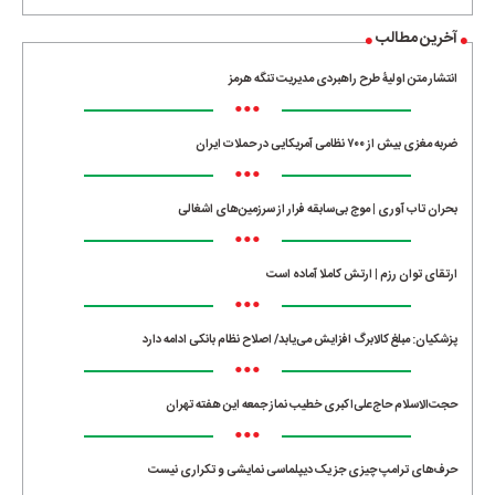
آخرین مطالب
انتشار متن اولیۀ طرح راهبردی مدیریت تنگه هرمز
•••
ضربه مغزی بیش از ۷۰۰ نظامی آمریکایی در حملات ایران
•••
بحران تاب آوری | موج بی‌سابقه فرار از سرزمین‌های اشغالی
•••
ارتقای توان رزم | ارتش کاملا آماده است
•••
پزشکیان: مبلغ کالابرگ افزایش می‌یابد/ اصلاح نظام بانکی ادامه دارد
•••
حجت‌الاسلام حاج‌علی‌اکبری خطیب نماز جمعه این هفته تهران
•••
حرف‌های ترامپ چیزی جز یک دیپلماسی نمایشی و تکراری نیست