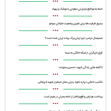
•••
حمله به مواضع مزدوران سعودی با موشک و پهپاد
•••
بسیج ظرفیت‌ها برای تعیین وضعیت خلبانان سوخو
•••
استیصال ترامپ | چرا زمان،برگ برنده ایران شده است؟
•••
کوچ بازیگران از شبکه خانگی به سیما
•••
ناگفته های زندگی شهید «حسین ستوده»
•••
تکذیب ادعایی درباره نحوه ردزنی محل استقرار شهید لاریجانی
•••
پرداخت عوارض واقع‌بینانه‌تر از ادامه بحران در هرمز است
•••