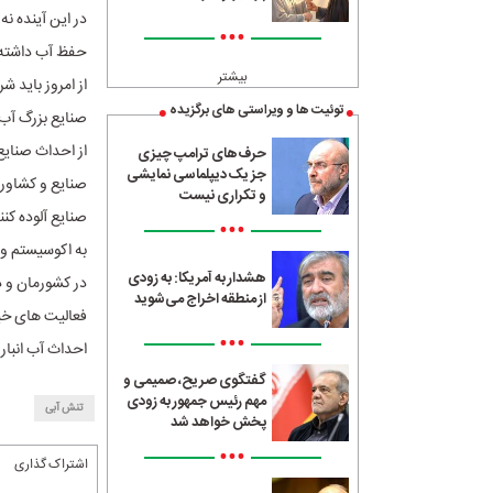
در این آینده ن
•••
حفظ آب داشته 
بیشتر
از امروز باید شر
توئیت ها و ویراستی های برگزیده
صنایع بزرگ آب خ
از احداث صنایع
حرف‌های ترامپ چیزی
جز یک دیپلماسی نمایشی
صنایع و کشاورز
و تکراری نیست
صنایع آلوده کنن
•••
به اکوسیستم و 
هشدار به آمریکا: به زودی
در کشورمان و دی
از منطقه اخراج می‌شوید
فعالیت های خیر
•••
احداث آب انبار 
گفتگوی صریح، صمیمی و
مهم رئیس جمهور به زودی
تنش آبی
پخش خواهد شد
•••
اشتراک گذاری