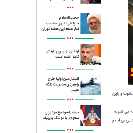
•••
حجت‌الاسلام
حاج‌علی‌اکبری خطیب
نماز جمعه این هفته تهران
•••
ارتقای توان رزم | ارتش
کاملا آماده است
•••
انتشار متن اولیۀ طرح
راهبردی مدیریت تنگه
هرمز
دانوب و راین
•••
له می شنویم.
حمله به مواضع مزدوران
سعودی با موشک و پهپاد
هایی بی آب و
•••