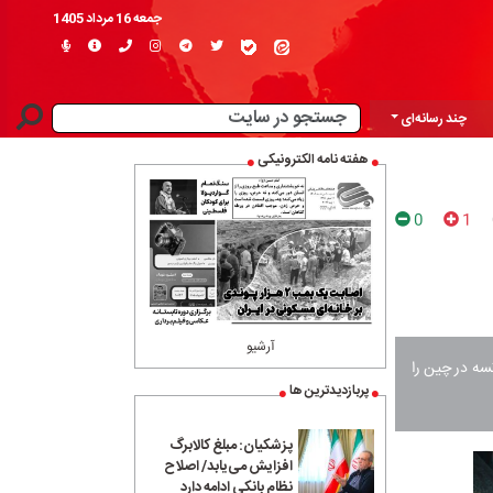
جمعه 16 مرداد 1405
چند رسانه‌ای
هفته نامه الکترونیکی
0
1
آرشیو
تسه در چین را
پربازدیدترین ها
پزشکیان: مبلغ کالابرگ
افزایش می‌یابد/ اصلاح
نظام بانکی ادامه دارد