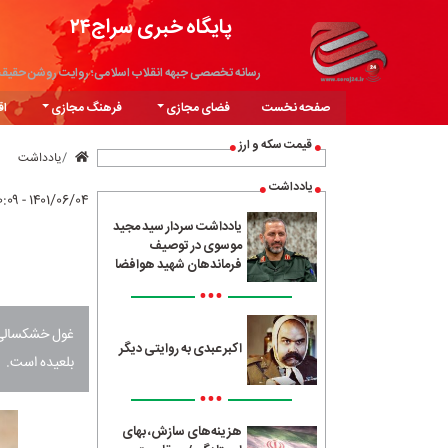
پایگاه خبری سراج۲۴
رسانه تخصصی جبهه انقلاب اسلامی؛ روایت روشن حقیق
صفحه نخست
فضای مجازی
فرهنگ مجازی
اق
قیمت سکه و ارز
یادداشت
یادداشت
۱۴۰۱/۰۶/۰۴ - ۲۰:۰۹
یادداشت سردار سید مجید
موسوی در توصیف
فرماندهان شهید هوافضا
•••
غول خشکسالی گر
اکبر عبدی به روایتی دیگر
بلعیده است.
•••
هزینه‌های سازش، بهای