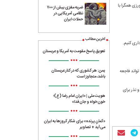
رزی همگرا با
ضربه مغزی بیش از ۷۰۰
نظامی آمریکایی در
حملات ایران
آخرین مطالب
اری کنیم.
تعویق پاسخ مقومت به آمریکا و عربستان
•••
یمن: هر کشوری که در کنار عربستان
واند فاجعه
باشد، متجاوز است
•••
 نذر برای
هویت ملی | «ایران امام رضا (ع)؛
خون‌خواه و جان‌فدا»
•••
«کمانِ پرنده» برای شکار کروزها به ایران
می‌آید + تصاویر
•••