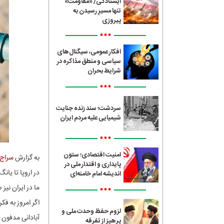
ایستادگی/ «مقاومت»
تنها مسیرِ رسیدن به
پیروزی
•••
افکار عمومی، سیگنال‌های
سیاسی و منطق مذاکره در
شرایط بحران
•••
سردشت؛ سند زنده جنایت
شیمیایی علیه مردم ایران
•••
امنیت اقتصادی؛ ستون
به گزارش
سراج24
پایداری و اقتدار ملی در
در اروپا تا یان
اندیشه امام خامنه‌ای
•••
ما در ایران نی
اگر امروز به ف
لزوم حفظ وحدت ملی و
آبادانی مدفون 
پرهیز از تفرقه