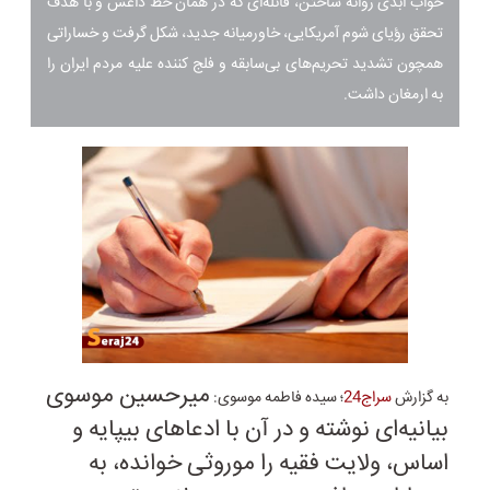
خواب ابدی روانه ساختن، قائله‌ای که در همان خط داعش و با هدف
تحقق رؤیای شوم آمریکایی، خاورمیانه جدید، شکل گرفت و خساراتی
همچون تشدید تحریم‌‌های بی‌سابقه و فلج کننده علیه مردم ایران را
به ارمغان داشت.
میرحسین موسوی
به گزارش
سراج24
؛ سیده فاطمه موسوی:
بیانیه‌ای نوشته و در آن با ادعاهای بی­پایه و
‌اساس، ولایت فقیه را موروثی خوانده، به