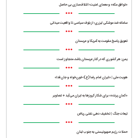
«توافق مکه» و معمای امنیت؛ ائتلاف‌سازی بی حاصل
•••
سامانه ضد موشکی لیزری؛ از بلوف سیاسی تا واقعیت میدانی
•••
تعویق پاسخ مقومت به آمریکا و عربستان
•••
یمن: هر کشوری که در کنار عربستان باشد، متجاوز است
•••
هویت ملی | «ایران امام رضا (ع)؛ خون‌خواه و جان‌فدا»
•••
«کمانِ پرنده» برای شکار کروزها به ایران می‌آید + تصاویر
•••
تبعات جنگ | تخفیف دهی نفتی ریاض
•••
حملات رژیم صهیونیستی به جنوب لبنان