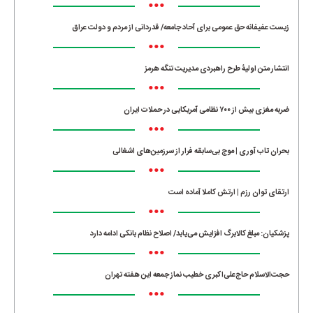
•••
زیست عفیفانه حق عمومی برای آحاد جامعه/ قدردانی از مردم و دولت عراق
•••
انتشار متن اولیۀ طرح راهبردی مدیریت تنگه هرمز
•••
ضربه مغزی بیش از ۷۰۰ نظامی آمریکایی در حملات ایران
•••
بحران تاب آوری | موج بی‌سابقه فرار از سرزمین‌های اشغالی
•••
ارتقای توان رزم | ارتش کاملا آماده است
•••
پزشکیان: مبلغ کالابرگ افزایش می‌یابد/ اصلاح نظام بانکی ادامه دارد
•••
حجت‌الاسلام حاج‌علی‌اکبری خطیب نماز جمعه این هفته تهران
•••