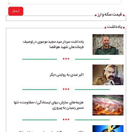
ارسال
قیمت سکه و ارز
یادداشت
یادداشت سردار سید مجید موسوی در توصیف
فرماندهان شهید هوافضا
•••
اکبر عبدی به روایتی دیگر
•••
هزینه‌های سازش، بهای ایستادگی/ «مقاومت» تنها
مسیرِ رسیدن به پیروزی
•••