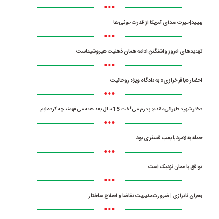
•••
ببینید|حیرت صدای آمریکا از قدرت حوثی‌ها
•••
تهدیدهای امروز واشنگتن ادامه همان ذهنیت هیروشیماست
•••
احضار «باقر خرازی» به دادگاه ویژه روحانیت
•••
دختر شهید طهرانی‌مقدم: پدرم می‌گفت 15 سال بعد همه می‌فهمند چه کرده‌ایم
•••
حمله به لامرد با بمب فسفری بود
•••
توافق با عمان نزدیک است
•••
بحران ناترازی | ضرورت مدیریت تقاضا و اصلاح ساختار
•••