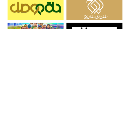
تمامی حقوق نشر مطالب و حق کپی رایت برای وب سایت سراج 24 محفوظ است و هرگونه
کپی برداری پیگرد قانونی دارد.
info [@] seraj24.ir