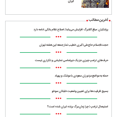
ایران
آخرین مطالب
پزشکیان: مبلغ کالابرگ افزایش می‌یابد/ اصلاح نظام بانکی ادامه دارد
•••
حجت‌الاسلام حاج‌علی‌اکبری خطیب نماز جمعه این هفته تهران
•••
حرف‌های ترامپ چیزی جز یک دیپلماسی نمایشی و تکراری نیست
•••
حمله به مواضع مزدوران سعودی با موشک و پهپاد
•••
بسیج ظرفیت‌ها برای تعیین وضعیت خلبانان سوخو
•••
استیصال ترامپ | چرا زمان،برگ برنده ایران شده است؟
•••