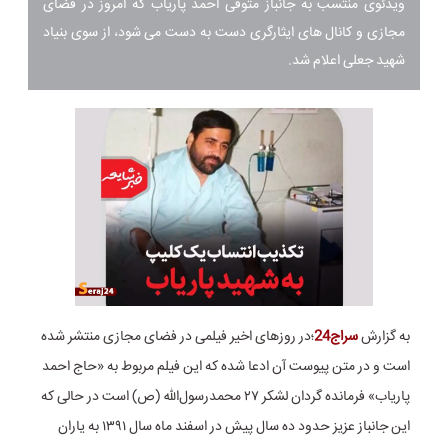
ویدئوی منتسب به جانباز متوفی احمد پاریاب که امروز در فضای
مجازی و کانال های ایثارگری دست به دست می شود، از سوی بنیاد
شهید جعلی اعلام شد.
به گزارش
سراج24
؛در روزهای اخیر فیلمی در فضای مجازی منتشر شده
است و در متن پیوست آن ادعا شده که این فیلم مربوط به «حاج احمد
پاریاب» فرمانده گردان لشکر ۲۷ محمدرسول‌الله (ص) است در حالی که
این جانباز عزیز حدود ده سال پیش در اسفند ماه سال ۱۳۹۱ به یاران