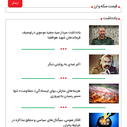
ارسال
قیمت سکه و ارز
یادداشت
یادداشت سردار سید مجید موسوی در توصیف
فرماندهان شهید هوافضا
•••
اکبر عبدی به روایتی دیگر
•••
هزینه‌های سازش، بهای ایستادگی/ «مقاومت» تنها
مسیرِ رسیدن به پیروزی
•••
افکار عمومی، سیگنال‌های سیاسی و منطق مذاکره در
شرایط بحران