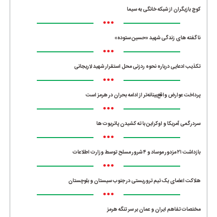
کوچ بازیگران از شبکه خانگی به سیما
•••
ناگفته های زندگی شهید «حسین ستوده»
•••
تکذیب ادعایی درباره نحوه ردزنی محل استقرار شهید لاریجانی
•••
پرداخت عوارض واقع‌بینانه‌تر از ادامه بحران در هرمز است
•••
سردرگمی آمریکا و اوکراین با ته کشیدن پاتریوت ها
•••
بازداشت ۲۱ مزدور موساد و ۴ شرور مسلح توسط وزارت اطلاعات
•••
هلاکت اعضای یک تیم تروریستی در جنوب سیستان و بلوچستان
•••
مختصات تفاهم ایران و عمان بر سر تنگه هرمز