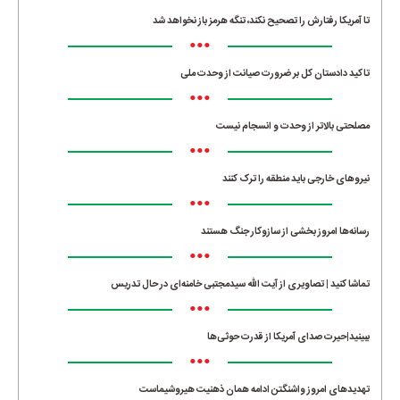
تا آمریکا رفتارش را تصحیح نکند، تنگه هرمز باز نخواهد شد
•••
تاکید دادستان کل بر ضرورت صیانت از وحدت ملی
•••
مصلحتی بالاتر از وحدت و انسجام نیست
•••
نیروهای خارجی باید منطقه را ترک کنند
•••
رسانه‌ها امروز بخشی از سازوکار جنگ هستند
•••
تماشا کنید | تصاویری از آیت الله سیدمجتبی خامنه‌ای در حال تدریس
•••
ببینید|حیرت صدای آمریکا از قدرت حوثی‌ها
•••
تهدیدهای امروز واشنگتن ادامه همان ذهنیت هیروشیماست