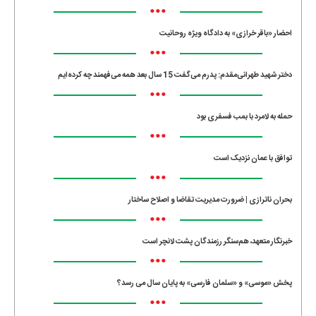
•••
احضار «باقر خرازی» به دادگاه ویژه روحانیت
•••
دختر شهید طهرانی‌مقدم: پدرم می‌گفت 15 سال بعد همه می‌فهمند چه کرده‌ایم
•••
حمله به لامرد با بمب فسفری بود
•••
توافق با عمان نزدیک است
•••
بحران ناترازی | ضرورت مدیریت تقاضا و اصلاح ساختار
•••
خبرنگار متعهد، هم‌سنگر رزمندگان پشت لانچر است
•••
پخش «موسی» و «سلمان فارسی» به پایان سال می رسد؟
•••