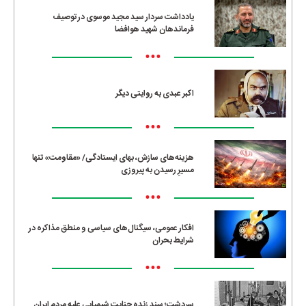
یادداشت سردار سید مجید موسوی در توصیف
فرماندهان شهید هوافضا
•••
اکبر عبدی به روایتی دیگر
•••
هزینه‌های سازش، بهای ایستادگی/ «مقاومت» تنها
مسیرِ رسیدن به پیروزی
•••
افکار عمومی، سیگنال‌های سیاسی و منطق مذاکره در
شرایط بحران
•••
سردشت؛ سند زنده جنایت شیمیایی علیه مردم ایران