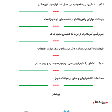
تکذیب ادعایی درباره نحوه ردزنی محل استقرار شهید لاریجانی
•••
پرداخت عوارض واقع‌بینانه‌تر از ادامه بحران در هرمز است
•••
سردرگمی آمریکا و اوکراین با ته کشیدن پاتریوت ها
•••
بازداشت ۲۱ مزدور موساد و ۴ شرور مسلح توسط وزارت اطلاعات
•••
هلاکت اعضای یک تیم تروریستی در جنوب سیستان و بلوچستان
•••
مختصات تفاهم ایران و عمان بر سر تنگه هرمز
•••
بیشتر
پیوندها