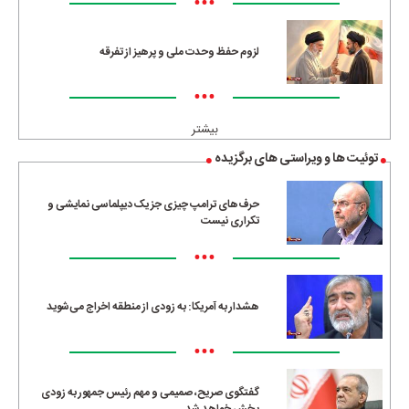
•••
لزوم حفظ وحدت ملی و پرهیز از تفرقه
•••
بیشتر
توئیت ها و ویراستی های برگزیده
حرف‌های ترامپ چیزی جز یک دیپلماسی نمایشی و
تکراری نیست
•••
هشدار به آمریکا: به زودی از منطقه اخراج می‌شوید
•••
گفتگوی صریح، صمیمی و مهم رئیس جمهور به زودی