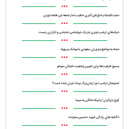
•••
حجت‌الاسلام حاج‌علی‌اکبری خطیب نماز جمعه این هفته تهران
•••
حرف‌های ترامپ چیزی جز یک دیپلماسی نمایشی و تکراری نیست
•••
حمله به مواضع مزدوران سعودی با موشک و پهپاد
•••
بسیج ظرفیت‌ها برای تعیین وضعیت خلبانان سوخو
•••
استیصال ترامپ | چرا زمان،برگ برنده ایران شده است؟
•••
کوچ بازیگران از شبکه خانگی به سیما
•••
ناگفته های زندگی شهید «حسین ستوده»
•••