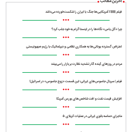
آخرین مطالب
فیلم |88٪ آمریکایی‌ها جنگ با ایران را شکست‌خورده می‌دانند
•••
چرا «گل یاس» نگاه‌ها را در اینستاگرام به خود جلب کرد؟
•••
اعتراض گسترده یونانی‌ها به همکاری نظامی و دیپلماتیک با رژیم صهیونیستی
•••
مردم در روزهای آینده آثار تشدید نظارت بر بازار را می‌بینند
•••
فیلم | سریال جاسوس‌های ایرانی؛ این قسمت «زوج جاسوس» در اسرائیل!
•••
افزایش قیمت نفت و افت شاخص‌های بورس آمریکا
•••
ماجرای حماسه‌ بانوی ایرانی در عملیات کربلای ۵
•••