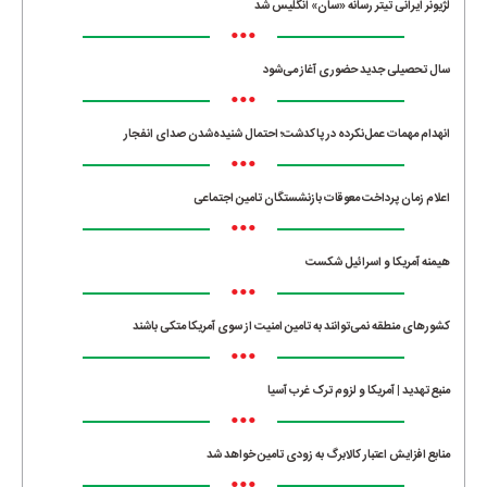
لژیونر ایرانی تیتر رسانه «سان» انگلیس شد
•••
سال تحصیلی جدید حضوری آغاز می‌شود
•••
انهدام مهمات عمل‌نکرده در پاکدشت؛ احتمال شنیده‌شدن صدای انفجار
•••
اعلام زمان پرداخت معوقات بازنشستگان تامین اجتماعی
•••
هیمنه آمریکا و اسرائیل شکست
•••
کشورهای منطقه نمی‌توانند به تامین امنیت از سوی آمریکا متکی باشند
•••
منبع تهدید | آمریکا و لزوم ترک غرب آسیا
•••
منابع افزایش اعتبار کالابرگ به زودی تامین خواهد شد