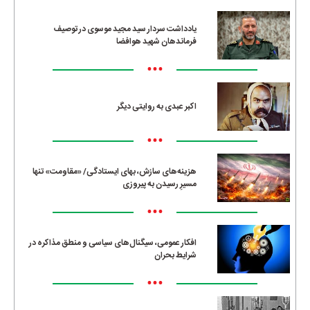
یادداشت سردار سید مجید موسوی در توصیف
فرماندهان شهید هوافضا
•••
اکبر عبدی به روایتی دیگر
•••
هزینه‌های سازش، بهای ایستادگی/ «مقاومت» تنها
مسیرِ رسیدن به پیروزی
•••
افکار عمومی، سیگنال‌های سیاسی و منطق مذاکره در
شرایط بحران
•••