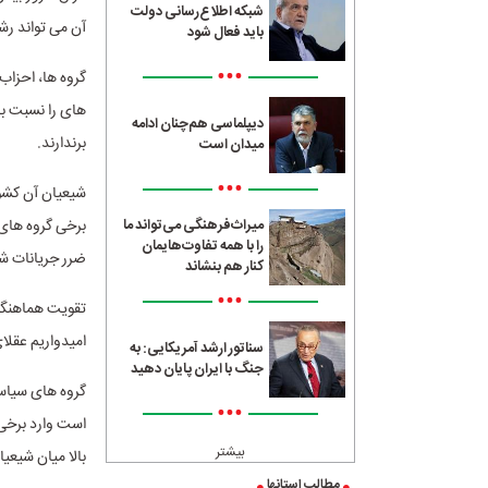
شبکه اطلاع‌رسانی دولت
آن می تواند رش
باید فعال شود
•••
گروه ها، احزاب
های را نسبت به
دیپلماسی هم‌چنان ادامه
برندارند.
میدان است
•••
شیعیان آن کشور
برخی گروه های 
میراث‌فرهنگی می‌تواند ما
را با همه تفاوت‌هایمان
ضرر جریانات شی
کنار هم بنشاند
•••
تقویت هماهنگی
امیدواریم عقلا
سناتور ارشد آمریکایی: به
جنگ با ایران پایان دهید
گروه های سیاسی
•••
است وارد برخی 
بیشتر
بالا میان شیعی
مطالب استانها