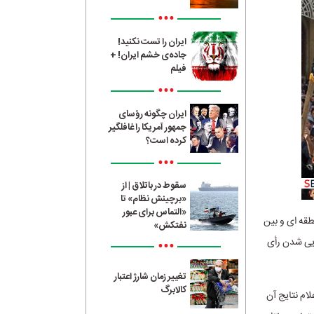
•••
ایران را تست نکنید!
جاده‌ی خشم ایران! +
فیلم
•••
ایران چگونه رؤسای
جمهور آمریکا را غافلگیر
کرده است؟
•••
سقوط در باتلاق | از
«برچینش نظام» تا
«التماس برای عبور
طقه ای و بین
نفتکش»
یی شدن رأی
•••
تغییر زمان شارژ اعتبار
کالابرگ
ام نتایج آن