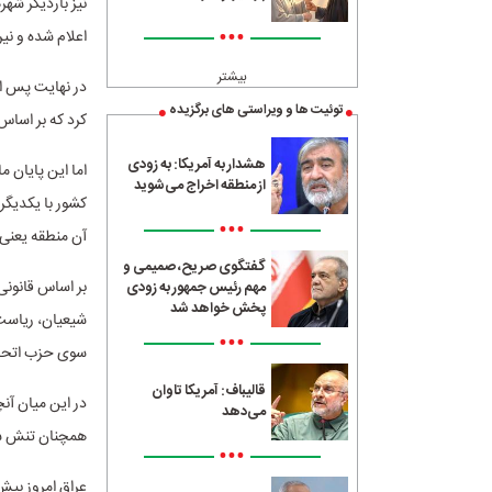
نیز باردیگر شه
•••
اعلام شده و نی
بیشتر
در نهایت پس از
توئیت ها و ویراستی های برگزیده
کرد که بر اساس
هشدار به آمریکا: به زودی
اما این پایان 
از منطقه اخراج می‌شوید
کشور با یکدیگ
•••
آن منطقه یعنی 
گفتگوی صریح، صمیمی و
مهم رئیس جمهور به زودی
پخش خواهد شد
شیعیان، ریاست 
•••
سوی حزب اتحاد
قالیباف: آمریکا تاوان
در این میان آن
می‌دهد
همچنان تنش سی
•••
عراق امروز بیش