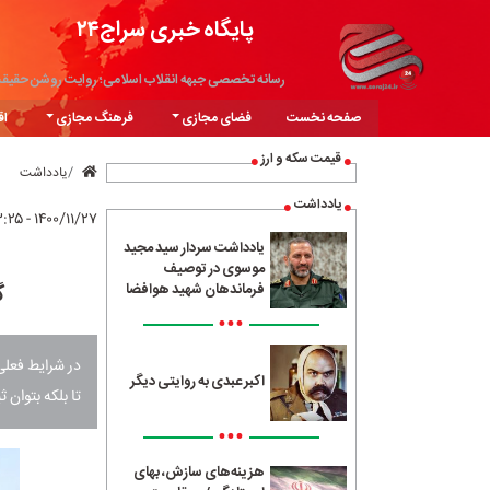
پایگاه خبری سراج۲۴
رسانه تخصصی جبهه انقلاب اسلامی؛ روایت روشن حقیق
صفحه نخست
فضای مجازی
فرهنگ مجازی
اق
قیمت سکه و ارز
یادداشت
یادداشت
۱۴۰۰/۱۱/۲۷ - ۱۳:۲۵
یادداشت سردار سید مجید
موسوی در توصیف
گ
فرماندهان شهید هوافضا
•••
در شرایط فعلی
اکبر عبدی به روایتی دیگر
تا بلکه بتوان 
•••
هزینه‌های سازش، بهای