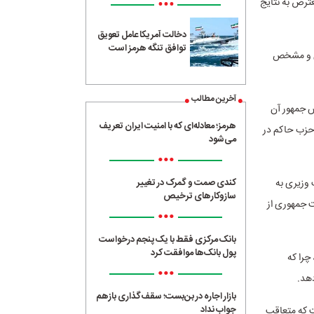
•••
عترض به نتایج
دخالت آمریکا عامل تعویق
توافق تنگه هرمز است
یی و مشخص
آخرین مطالب
س جمهور آن
هرمز؛ معادله‌ای که با امنیت ایران تعریف
حزب حاکم در
می‌شود
•••
 این طرف سمت نخست وزیری به
کندی صمت و گمرک در تغییر
سازوکارهای ترخیص
ت جمهوری از
•••
بانک مرکزی فقط با یک‌ پنجم درخواست
پول بانک‌ها موافقت کرد
چرا که
•••
دهد.
بازار اجاره در بن‌بست؛ سقف‌گذاری بازهم
جواب نداد
ت که متعاقب