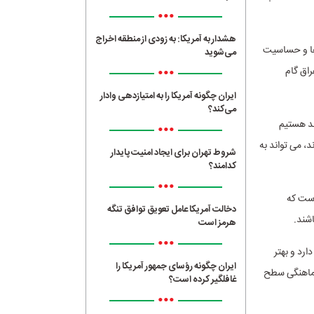
•••
هشدار به آمریکا: به زودی از منطقه اخراج
 ها و حساسیت
می‌شوید
•••
راق گام
ایران چگونه آمریکا را به امتیازدهی وادار
می‌کند؟
هد هستیم
•••
، می تواند به
شروط تهران برای ایجاد امنیت پایدار
کدامند؟
•••
است که
دخالت آمریکا عامل تعویق توافق تنگه
شند.
هرمز است
•••
ارد و بهتر
ایران چگونه رؤسای جمهور آمریکا را
 هماهنگی سطح
غافلگیر کرده است؟
•••