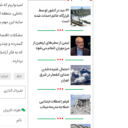
امیدواریم که 
۶۲ سد در کشور توسط
داخلی، منطقه ا
قرارگاه خاتم احداث شده
است
سایه این مهم بت
•••
مشکلات اقتصاد
نیمی از سفرهای اربعین از
گسترده و چندین
مرز مهران انجام می‌شود
که به فکر آرام
•••
بردارند.
احتمال شنیده‌شدن
صدای انفجار در شرق
عراق
جریان ع
تهران
•••
اشتراک گذاری
فیلم | لحظات ابتدایی
حمله به مدرسه میناب
نظرات کاربران
•••