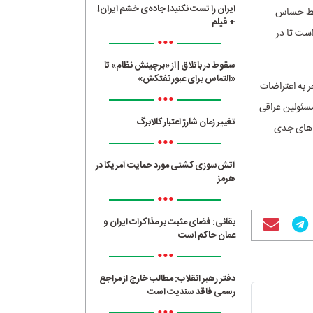
ایران را تست نکنید! جاده‌ی خشم ایران!
ایط حساس
+ فیلم
است تا در
•••
سقوط در باتلاق | از «برچینش نظام» تا
«التماس برای عبور نفتکش»
 به اعتراضات
•••
مسئولین عراقی
تغییر زمان شارژ اعتبار کالابرگ
م های جدی
•••
آتش‌سوزی کشتی مورد حمایت آمریکا در
هرمز
•••
بقائی: فضای مثبت بر مذاکرات ایران و
عمان حاکم است
•••
دفتر رهبر انقلاب: مطالب خارج از مراجع
رسمی فاقد سندیت است