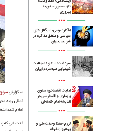
ایستادگی/ «مقاومت»
تنها مسیرِ رسیدن به
پیروزی
•••
افکار عمومی، سیگنال‌های
سیاسی و منطق مذاکره در
شرایط بحران
•••
سردشت؛ سند زنده جنایت
شیمیایی علیه مردم ایران
•••
امنیت اقتصادی؛ ستون
به گزارش
سراج24
پایداری و اقتدار ملی در
المللی روند ت
اندیشه امام خامنه‌ای
•••
اعلام شده انتخ
انتخاباتی که پ
لزوم حفظ وحدت ملی و
پرهیز از تفرقه