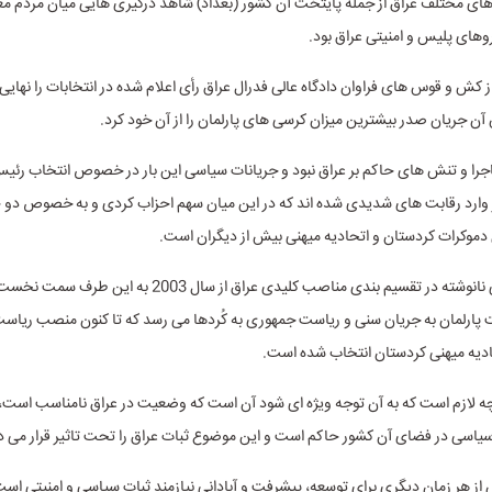
رهای مختلف عراق از جمله پایتخت آن کشور (بغداد) شاهد درگیری هایی میان مردم م
روهای پلیس و امنیتی عراق بود.
 کش و قوس های فراوان دادگاه عالی فدرال عراق رأی اعلام شده در انتخابات را نها
 آن جریان صدر بیشترین میزان کرسی های پارلمان را از آن خود کرد.
ماجرا و تنش های حاکم بر عراق نبود و جریانات سیاسی این بار در خصوص انتخاب رئی
ر وارد رقابت های شدیدی شده اند که در این میان سهم احزاب کردی و به خصوص دو 
دموکرات کردستان و اتحادیه میهنی بیش از دیگران است.
بر اساس قانونی نانوشته در تقسیم بندی مناصب کلیدی عراق از سال 2003 به
پارلمان به جریان سنی و ریاست جمهوری به کُردها می رسد که تا کنون منصب ریاس
یه میهنی کردستان انتخاب شده است.
چه لازم است که به آن توجه ویژه ای شود آن است که وضعیت در عراق نامناسب است، 
اسی در فضای آن کشور حاکم است و این موضوع ثبات عراق را تحت تاثیر قرار می 
 از هر زمان دیگری برای توسعه، پیشرفت و آبادانی نیازمند ثبات سیاسی و امنیتی اس