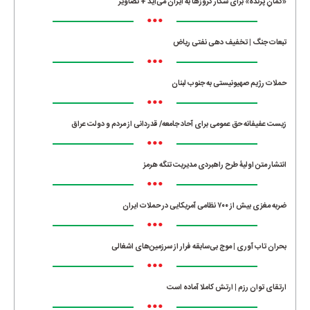
«کمانِ پرنده» برای شکار کروزها به ایران می‌آید + تصاویر
•••
تبعات جنگ | تخفیف دهی نفتی ریاض
•••
حملات رژیم صهیونیستی به جنوب لبنان
•••
زیست عفیفانه حق عمومی برای آحاد جامعه/ قدردانی از مردم و دولت عراق
•••
انتشار متن اولیۀ طرح راهبردی مدیریت تنگه هرمز
•••
ضربه مغزی بیش از ۷۰۰ نظامی آمریکایی در حملات ایران
•••
بحران تاب آوری | موج بی‌سابقه فرار از سرزمین‌های اشغالی
•••
ارتقای توان رزم | ارتش کاملا آماده است
•••