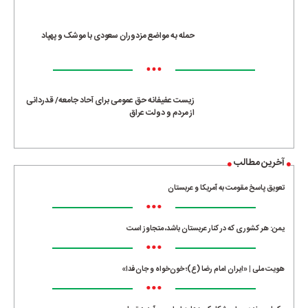
•••
حمله به مواضع مزدوران سعودی با موشک و پهپاد
•••
زیست عفیفانه حق عمومی برای آحاد جامعه/ قدردانی
از مردم و دولت عراق
آخرین مطالب
تعویق پاسخ مقومت به آمریکا و عربستان
•••
یمن: هر کشوری که در کنار عربستان باشد، متجاوز است
•••
هویت ملی | «ایران امام رضا (ع)؛ خون‌خواه و جان‌فدا»
•••