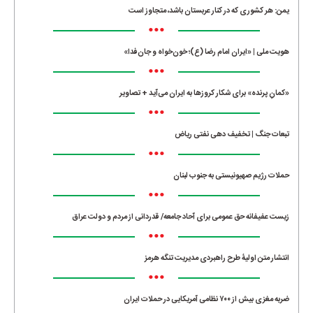
یمن: هر کشوری که در کنار عربستان باشد، متجاوز است
•••
هویت ملی | «ایران امام رضا (ع)؛ خون‌خواه و جان‌فدا»
•••
«کمانِ پرنده» برای شکار کروزها به ایران می‌آید + تصاویر
•••
تبعات جنگ | تخفیف دهی نفتی ریاض
•••
حملات رژیم صهیونیستی به جنوب لبنان
•••
زیست عفیفانه حق عمومی برای آحاد جامعه/ قدردانی از مردم و دولت عراق
•••
انتشار متن اولیۀ طرح راهبردی مدیریت تنگه هرمز
•••
ضربه مغزی بیش از ۷۰۰ نظامی آمریکایی در حملات ایران