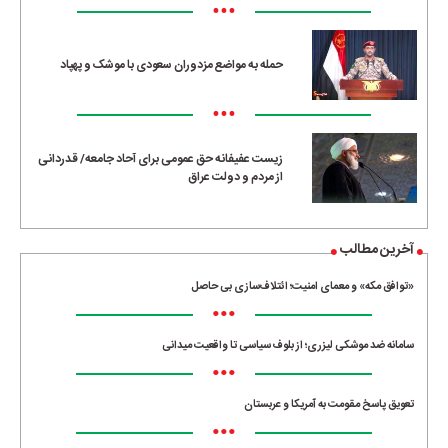
•••
حمله به مواضع مزدوران سعودی با موشک و پهپاد
•••
زیست عفیفانه حق عمومی برای آحاد جامعه/ قدردانی
از مردم و دولت عراق
آخرین مطالب
«توافق مکه» و معمای امنیت؛ ائتلاف‌سازی بی حاصل
•••
سامانه ضد موشکی لیزری؛ از بلوف سیاسی تا واقعیت میدانی
•••
تعویق پاسخ مقومت به آمریکا و عربستان
•••