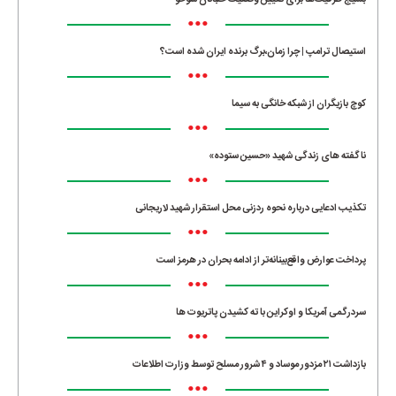
بسیج ظرفیت‌ها برای تعیین وضعیت خلبانان سوخو
•••
استیصال ترامپ | چرا زمان،برگ برنده ایران شده است؟
•••
کوچ بازیگران از شبکه خانگی به سیما
•••
ناگفته های زندگی شهید «حسین ستوده»
•••
تکذیب ادعایی درباره نحوه ردزنی محل استقرار شهید لاریجانی
•••
پرداخت عوارض واقع‌بینانه‌تر از ادامه بحران در هرمز است
•••
سردرگمی آمریکا و اوکراین با ته کشیدن پاتریوت ها
•••
بازداشت ۲۱ مزدور موساد و ۴ شرور مسلح توسط وزارت اطلاعات
•••