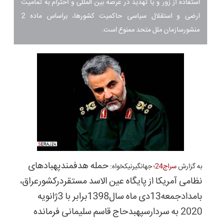
استفاده از زور و یا تهدید در عرصه بین المللی و احترام به تمامیت
ارضی و استقلال سیاسی حاکمیت کشورها، براساس ماده 2
منشورسازمان ملل متحد ممنوع است.
حمله هدفمندپهبادهای
به گزارش
سراج24
؛ جهانگیرنیکخواه:
نظامی آمریکا از پایگاه عین الاسد مستقردرکشورعراق،
بامدادجمعه13دی ماه سال1398برابر با 3ژانویه
2020 به سردارسپهبدحاج قاسم سلیمانی فرمانده