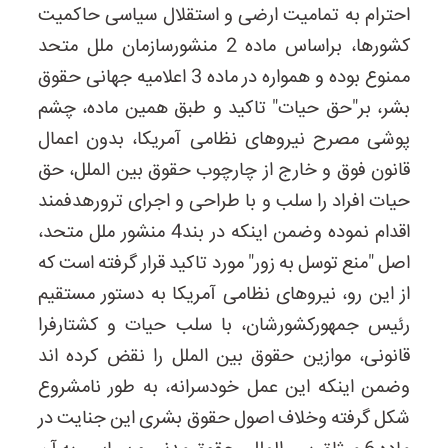
احترام به تمامیت ارضی و استقلال سیاسی حاکمیت
کشورها، براساس ماده 2 منشورسازمان ملل متحد
ممنوع بوده و همواره در ماده 3 اعلامیه جهانی حقوق
بشر، بر"حق حیات" تاکید و طبق همین ماده، چشم
پوشی مصرح نیروهای نظامی آمریکا، بدون اعمال
قانون فوق و خارج از چارچوب حقوق بین الملل، حق
حیات افراد را سلب و با طراحی و اجرای ترورهدفمند
اقدام نموده وضمن اینکه در بند4 منشور ملل متحد،
اصل "منع توسل به زور" مورد تاکید قرار گرفته است که
از این رو، نیروهای نظامی آمریکا به دستور مستقیم
رئیس جمهورکشورشان، با سلب حیات و کشتارفرا
قانونی، موازین حقوق بین الملل را نقض کرده اند
وضمن اینکه این عمل خودسرانه، به طور نامشروع
شکل گرفته وخلاف اصول حقوق بشری این جنایت در