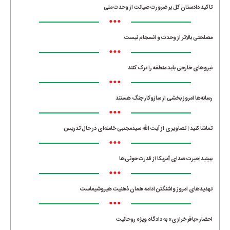
تاکید دادستان کل بر ضرورت صیانت از وحدت ملی
•••
مصلحتی بالاتر از وحدت و انسجام نیست
•••
نیروهای خارجی باید منطقه را ترک کنند
•••
رسانه‌ها امروز بخشی از سازوکار جنگ هستند
•••
تماشا کنید | تصاویری از آیت الله سیدمجتبی خامنه‌ای در حال تدریس
•••
ببینید|حیرت صدای آمریکا از قدرت حوثی‌ها
•••
تهدیدهای امروز واشنگتن ادامه همان ذهنیت هیروشیماست
•••
احضار «باقر خرازی» به دادگاه ویژه روحانیت