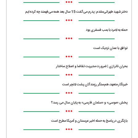
•••
دختر شهید طهرانی‌مقدم: پدرم می‌گفت 15 سال بعد همه می‌فهمند چه کرده‌ایم
•••
حمله به لامرد با بمب فسفری بود
•••
توافق با عمان نزدیک است
•••
بحران ناترازی | ضرورت مدیریت تقاضا و اصلاح ساختار
•••
خبرنگار متعهد، هم‌سنگر رزمندگان پشت لانچر است
•••
پخش «موسی» و «سلمان فارسی» به پایان سال می رسد؟
•••
بازنگری در پاسخ به حمله اخیر عربستان و آمریکا مطرح است
•••