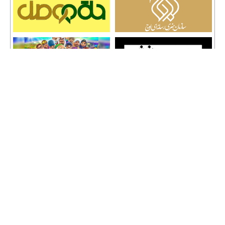
تمامی حقوق نشر مطالب و حق کپی رایت برای وب سایت سراج 24 محفوظ است و هرگونه
کپی برداری پیگرد قانونی دارد.
info [@] seraj24.ir