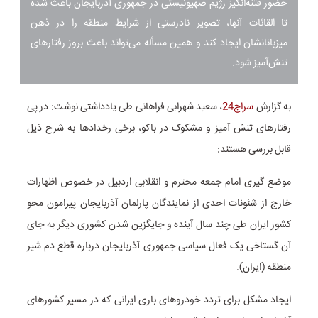
حضور فتنه‌انگیز رژیم صهیونیستی در جمهوری آذربایجان باعث شده
تا القائات آنها، تصویر نادرستی از شرایط منطقه را در ذهن
میزبانانشان ایجاد کند و همین مسأله می‌تواند باعث بروز رفتارهای
تنش‌آمیز شود.
به گزارش
سراج24
، سعید شهرابی فراهانی طی یادداشتی نوشت: در پی
رفتار‌های تنش آمیز و مشکوک در باکو، برخی رخداد‌ها به شرح ذیل
قابل بررسی هستند:
موضع گیری امام جمعه محترم و انقلابی اردبیل در خصوص اظهارات
خارج از شئونات احدی از نمایندگان پارلمان آذربایجان پیرامون محو
کشور ایران طی چند سال آینده و جایگزین شدن کشوری دیگر به جای
آن گستاخی یک فعال سیاسی جمهوری آذربایجان درباره قطع دم شیر
منطقه (ایران).
ایجاد مشکل برای تردد خودرو‌های باری ایرانی که در مسیر کشور‌های