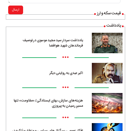
ارسال
قیمت سکه و ارز
یادداشت
یادداشت سردار سید مجید موسوی در توصیف
فرماندهان شهید هوافضا
•••
اکبر عبدی به روایتی دیگر
•••
هزینه‌های سازش، بهای ایستادگی/ «مقاومت» تنها
مسیرِ رسیدن به پیروزی
•••
افکار عمومی، سیگنال‌های سیاسی و منطق مذاکره در