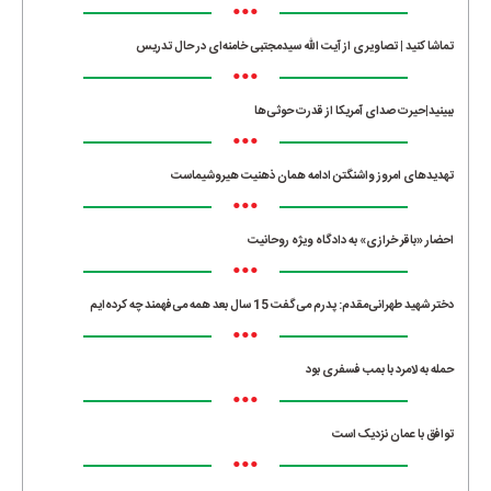
•••
تماشا کنید | تصاویری از آیت الله سیدمجتبی خامنه‌ای در حال تدریس
•••
ببینید|حیرت صدای آمریکا از قدرت حوثی‌ها
•••
تهدیدهای امروز واشنگتن ادامه همان ذهنیت هیروشیماست
•••
احضار «باقر خرازی» به دادگاه ویژه روحانیت
•••
دختر شهید طهرانی‌مقدم: پدرم می‌گفت 15 سال بعد همه می‌فهمند چه کرده‌ایم
•••
حمله به لامرد با بمب فسفری بود
•••
توافق با عمان نزدیک است
•••