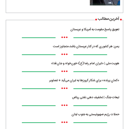
آخرین مطالب
تعویق پاسخ مقومت به آمریکا و عربستان
•••
یمن: هر کشوری که در کنار عربستان باشد، متجاوز است
•••
هویت ملی | «ایران امام رضا (ع)؛ خون‌خواه و جان‌فدا»
•••
«کمانِ پرنده» برای شکار کروزها به ایران می‌آید + تصاویر
•••
تبعات جنگ | تخفیف دهی نفتی ریاض
•••
حملات رژیم صهیونیستی به جنوب لبنان
•••