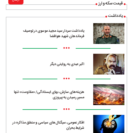
ارسال
قیمت سکه و ارز
یادداشت
یادداشت سردار سید مجید موسوی در توصیف
فرماندهان شهید هوافضا
•••
اکبر عبدی به روایتی دیگر
•••
هزینه‌های سازش، بهای ایستادگی/ «مقاومت» تنها
مسیرِ رسیدن به پیروزی
•••
افکار عمومی، سیگنال‌های سیاسی و منطق مذاکره در
شرایط بحران