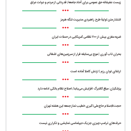
زیست عفیفانه حق عمومی برای آحاد جامعه/ قدردانی از مردم و دولت عراق
•••
انتشار متن اولیۀ طرح راهبردی مدیریت تنگه هرمز
•••
ضربه مغزی بیش از ۷۰۰ نظامی آمریکایی در حملات ایران
•••
بحران تاب آوری | موج بی‌سابقه فرار از سرزمین‌های اشغالی
•••
ارتقای توان رزم | ارتش کاملا آماده است
•••
پزشکیان: مبلغ کالابرگ افزایش می‌یابد/ اصلاح نظام بانکی ادامه دارد
•••
حجت‌الاسلام حاج‌علی‌اکبری خطیب نماز جمعه این هفته تهران
•••
حرف‌های ترامپ چیزی جز یک دیپلماسی نمایشی و تکراری نیست