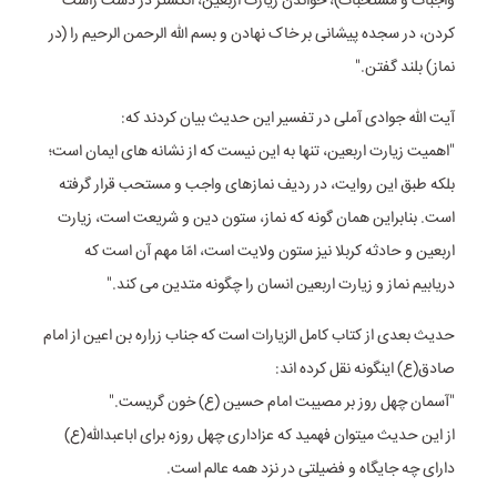
واجبات و مستحبات)، خواندن زیارت اربعین، انگشتر در دست راست
کردن، در سجده پیشانی بر خاک نهادن و بسم الله الرحمن الرحیم را (در
نماز) بلند گفتن."
آیت الله جوادی آملی در تفسیر این حدیث بیان کردند که:
"اهمیت زیارت اربعین، تنها به این نیست که از نشانه های ایمان است؛
بلکه طبق این روایت، در ردیف نمازهای واجب و مستحب قرار گرفته
است. بنابراین همان گونه که نماز، ستون دین و شریعت است، زیارت
اربعین و حادثه کربلا نیز ستون ولایت است، امّا مهم آن است که
دریابیم نماز و زیارت اربعین انسان را چگونه متدین می کند."
حدیث بعدی از کتاب کامل الزیارات است که جناب زراره بن اعین از امام
صادق(ع)‌ اینگونه نقل کرده اند:
"آسمان چهل روز بر مصیبت امام حسین (ع)‌ خون گریست."
از این حدیث میتوان فهمید که عزاداری چهل روزه برای اباعبدالله(ع)
دارای چه جایگاه و فضیلتی در نزد همه عالم است.