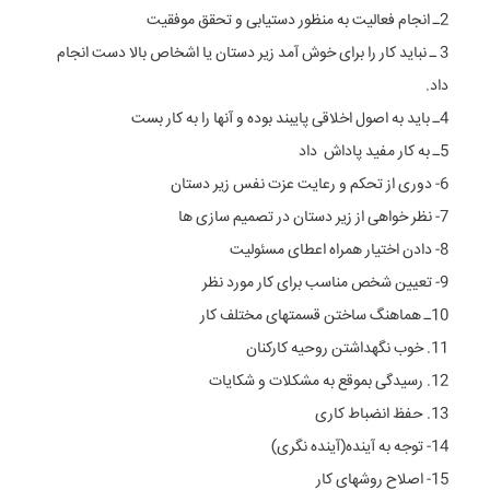
2ـ انجام فعالیت به منظور دستیابى و تحقق موفقیت
3 ـ نباید کار را برای خوش آمد زیر دستان یا اشخاص بالا دست انجام
داد.
4ـ باید به اصول اخلاقی پایبند بوده و آنها را به کار بست
5ـ به کار مفید پاداش داد
6- دوری از تحکم و رعایت عزت نفس زیر دستان
7- نظر خواهی از زیر دستان در تصمیم سازی ها
8- دادن اختیار همراه اعطای مسئولیت
9- تعیین شخص مناسب برای کار مورد نظر
10ـ هماهنگ ساختن قسمتهای مختلف کار
11. خوب نگهداشتن روحیه کارکنان
12. رسیدگی بموقع به مشکلات و شکایات
13. حفظ انضباط کاری
14- توجه به آینده(آینده نگری)
15- اصلاح روشهای کار