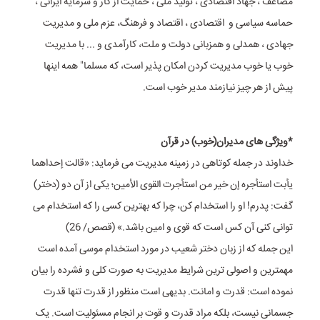
مضاعف ، جهاد اقتصادی ، تولید ملی ، حمایت از کار و سرمایه‌ ایرانی ،
حماسه سیاسی و اقتصادی ، اقتصاد و فرهنگ، عزم ملی و مدیریت
جهادی ، همدلی و همزبانی دولت و ملت، کارآمدی و ... با مدیریت
خوب یا خوب مدیریت کردن امکان پذیر است، که مسلما" همه اینها
پیش از هر چیز نیازمند مدیر خوب است.
*ویژگی های مدیران(خوب) در قرآن
خداوند در جمله کوتاهی در زمینه مدیریت می فرماید: «قالت إحداهما
یأبت استأجره إن خیر من استأجرت القوی الأمین؛ یکی از آن دو (دختر)
گفت: پدرم! او را استخدام کن، چرا که بهترین کسی را که استخدام می
توانی کنی آن کس است که قوی و امین باشد.» (قصص/ 26)
این جمله که از زبان دختر شعیب در مورد استخدام موسی آمده است
مهمترین و اصولی ترین شرایط مدیریت به صورت کلی و فشرده را بیان
نموده است: قدرت و امانت. بدیهی است منظور از قدرت تنها قدرت
جسمانی نیست، بلکه مراد قدرت و قوت بر انجام مسئولیت است. یک