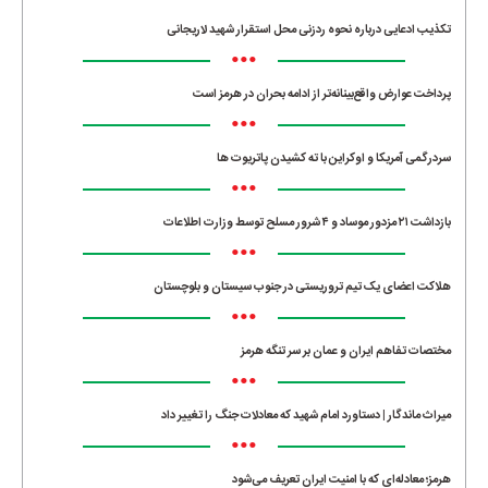
تکذیب ادعایی درباره نحوه ردزنی محل استقرار شهید لاریجانی
•••
پرداخت عوارض واقع‌بینانه‌تر از ادامه بحران در هرمز است
•••
سردرگمی آمریکا و اوکراین با ته کشیدن پاتریوت ها
•••
بازداشت ۲۱ مزدور موساد و ۴ شرور مسلح توسط وزارت اطلاعات
•••
هلاکت اعضای یک تیم تروریستی در جنوب سیستان و بلوچستان
•••
مختصات تفاهم ایران و عمان بر سر تنگه هرمز
•••
میراث ماندگار | دستاورد امام شهید که معادلات جنگ را تغییر داد
•••
هرمز؛ معادله‌ای که با امنیت ایران تعریف می‌شود