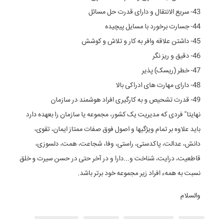
43- سریع الانتقال و دارای قدرت حل مسائل
44- جسارت برخورد با مسایل پیچیده
45- داشتن علاقه وافر به کار و تلاش و کوشش
46- دقیق و ریز نگر
47- خطر (ریسک) پذیر
48- دارای مهارت های ادراکی بالا
49- قدرت تشحیص و به کارگیری افراد هوشمند در سازمان
نهایتا" فردی که مدیریت یک کشور، مجموعه یا سازمان را بعهده دارد
باید علاوه بر تمام ویژگیها و اصول فوق صفات ممتاز ایمان، تقوی،
دانش، عدالت، پاکدستی، راستی، وفا، شجاعت، همت، دلسوزی،
قاطعیت، درایت، شناخت و...دارا و در آخر حتی در حسن سیرت و خلق
نسبت به همهء افراد زیر مجموعه خود برتر باشد.
والسلام