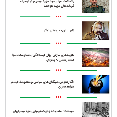
یادداشت سردار سید مجید موسوی در توصیف
فرماندهان شهید هوافضا
•••
اکبر عبدی به روایتی دیگر
•••
هزینه‌های سازش، بهای ایستادگی/ «مقاومت» تنها
مسیرِ رسیدن به پیروزی
•••
افکار عمومی، سیگنال‌های سیاسی و منطق مذاکره در
شرایط بحران
•••
سردشت؛ سند زنده جنایت شیمیایی علیه مردم ایران