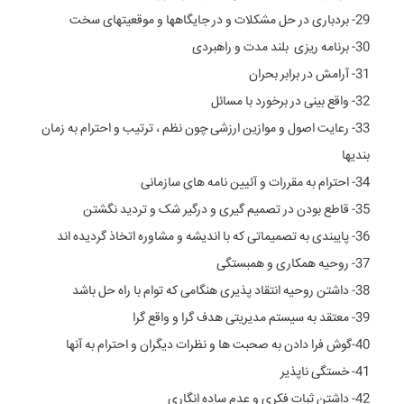
29- بردباری در حل مشکلات و در جایگاهها و موقعیتهای سخت
30- برنامه ریزی بلند مدت و راهبردی
31- آرامش در برابر بحران
32- واقع بینی در برخورد با مسائل
33- رعایت اصول و موازین ارزشی چون نظم ، ترتیب و احترام به زمان
بندیها
34- احترام به مقررات و آئیین نامه های سازمانی
35- قاطع بودن در تصمیم گیری و درگیر شک و تردید نگشتن
36- پایبندی به تصمیماتی که با اندیشه و مشاوره اتخاذ گردیده اند
37- روحیه همکاری و همبستگی
38- داشتن روحیه انتقاد پذیری هنگامی که توام با راه حل باشد
39- معتقد به سیستم مدیریتی هدف گرا و واقع گرا
40-گوش فرا دادن به صحبت ها و نظرات دیگران و احترام به آنها
41- خستگی ناپذیر
42- داشتن ثبات فکری و عدم ساده انگاری