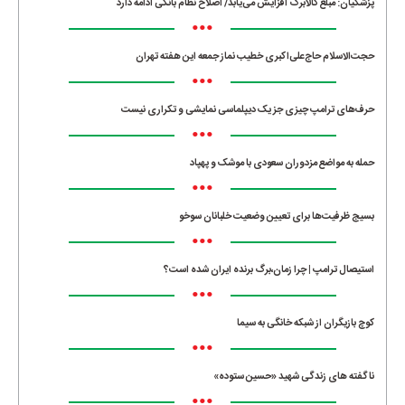
پزشکیان: مبلغ کالابرگ افزایش می‌یابد/ اصلاح نظام بانکی ادامه دارد
•••
حجت‌الاسلام حاج‌علی‌اکبری خطیب نماز جمعه این هفته تهران
•••
حرف‌های ترامپ چیزی جز یک دیپلماسی نمایشی و تکراری نیست
•••
حمله به مواضع مزدوران سعودی با موشک و پهپاد
•••
بسیج ظرفیت‌ها برای تعیین وضعیت خلبانان سوخو
•••
استیصال ترامپ | چرا زمان،برگ برنده ایران شده است؟
•••
کوچ بازیگران از شبکه خانگی به سیما
•••
ناگفته های زندگی شهید «حسین ستوده»
•••