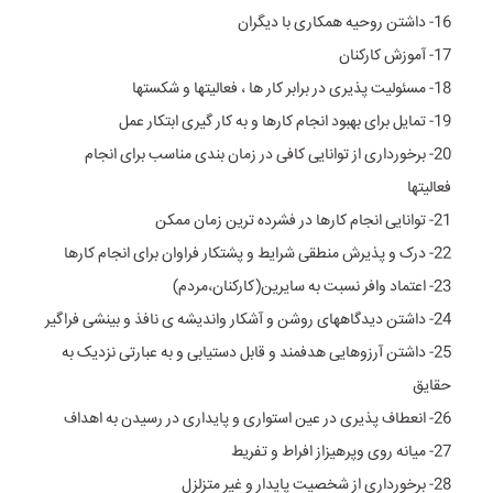
16- داشتن روحیه همکاری با دیگران
17- آموزش کارکنان
18- مسئولیت پذیری در برابر کار ها ، فعالیتها و شکستها
19- تمایل برای بهبود انجام کارها و به کار گیری ابتکار عمل
20- برخورداری از توانایی کافی در زمان بندی مناسب برای انجام
فعالیتها
21- توانایی انجام کارها در فشرده ترین زمان ممکن
22- درک و پذیرش منطقی شرایط و پشتکار فراوان برای انجام کارها
23- اعتماد وافر نسبت به سایرین(کارکنان،مردم)
24- داشتن دیدگاههای روشن و آشکار واندیشه ی نافذ و بینشی فراگیر
25- داشتن آرزوهایی هدفمند و قابل دستیابی و به عبارتی نزدیک به
حقایق
26- انعطاف پذیری در عین استواری و پایداری در رسیدن به اهداف
27- میانه روی وپرهیزاز افراط و تفریط
28- برخورداری از شخصیت پایدار و غیر متزلزل