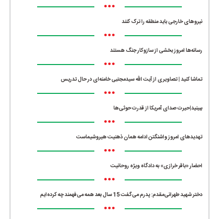
•••
نیروهای خارجی باید منطقه را ترک کنند
•••
رسانه‌ها امروز بخشی از سازوکار جنگ هستند
•••
تماشا کنید | تصاویری از آیت الله سیدمجتبی خامنه‌ای در حال تدریس
•••
ببینید|حیرت صدای آمریکا از قدرت حوثی‌ها
•••
تهدیدهای امروز واشنگتن ادامه همان ذهنیت هیروشیماست
•••
احضار «باقر خرازی» به دادگاه ویژه روحانیت
•••
دختر شهید طهرانی‌مقدم: پدرم می‌گفت 15 سال بعد همه می‌فهمند چه کرده‌ایم
•••