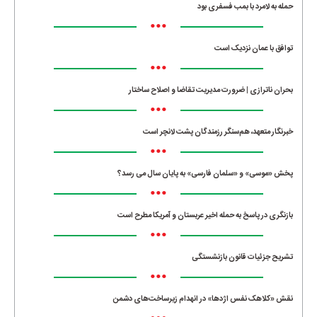
حمله به لامرد با بمب فسفری بود
•••
توافق با عمان نزدیک است
•••
بحران ناترازی | ضرورت مدیریت تقاضا و اصلاح ساختار
•••
خبرنگار متعهد، هم‌سنگر رزمندگان پشت لانچر است
•••
پخش «موسی» و «سلمان فارسی» به پایان سال می رسد؟
•••
بازنگری در پاسخ به حمله اخیر عربستان و آمریکا مطرح است
•••
تشریح جزئیات قانون بازنشستگی
•••
نقش «کلاهک نفس اژدها» در انهدام زیرساخت‌های دشمن