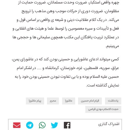
چهره واقعی استکبار، ضرورت وحدت مسلمانان، ضرورت حمایت از
مظلومان، ضرورت دوری از حرکات موجب وهن مذهب را ترویج
می‌کند. در یک کلام عقلانیت دینی و شیعه ی واقعی بر اساس قول و
فعل و تأییدات و سیره معصومین را توسط علما و هیئت های انقلابی و
در عملکرد تربیت یافتگان این مکتب همچون سلیمانی ها و حججی ها
می‌بینیم.
کسی میتواند ادعای عاشورایی و حسینی بودن کند که در عاشورای یمن،
عراق، سوریه، فلسطین، غزه، خوزستان، کرمانشاه و .... در لشکر امام
حسین علیه السلام بوده و با بی تفاوت نبودن حسینی بودن خود را به
نمایش گذاشته است.
یادداشت
قیام امام حسین
عاشورا
محرم
پیام عاشورا
حجت الاسلام مهدی قیاسی
اشتراک گذاری