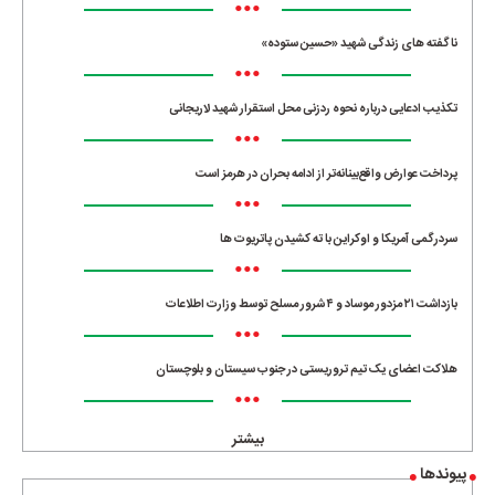
•••
ناگفته های زندگی شهید «حسین ستوده»
•••
تکذیب ادعایی درباره نحوه ردزنی محل استقرار شهید لاریجانی
•••
پرداخت عوارض واقع‌بینانه‌تر از ادامه بحران در هرمز است
•••
سردرگمی آمریکا و اوکراین با ته کشیدن پاتریوت ها
•••
بازداشت ۲۱ مزدور موساد و ۴ شرور مسلح توسط وزارت اطلاعات
•••
هلاکت اعضای یک تیم تروریستی در جنوب سیستان و بلوچستان
•••
بیشتر
پیوندها