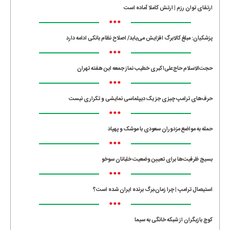
ارتقای توان رزم | ارتش کاملا آماده است
•••
پزشکیان: مبلغ کالابرگ افزایش می‌یابد/ اصلاح نظام بانکی ادامه دارد
•••
حجت‌الاسلام حاج‌علی‌اکبری خطیب نماز جمعه این هفته تهران
•••
حرف‌های ترامپ چیزی جز یک دیپلماسی نمایشی و تکراری نیست
•••
حمله به مواضع مزدوران سعودی با موشک و پهپاد
•••
بسیج ظرفیت‌ها برای تعیین وضعیت خلبانان سوخو
•••
استیصال ترامپ | چرا زمان،برگ برنده ایران شده است؟
•••
کوچ بازیگران از شبکه خانگی به سیما