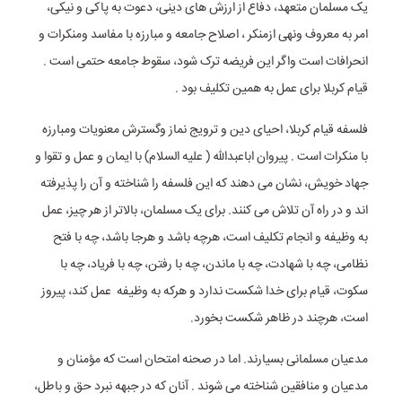
یک مسلمان متعهد، دفاع از ارزش های دینی، دعوت به پاکی و نیکی،
امر به معروف ونهی ازمنکر ، اصلاح جامعه و مبارزه با مفاسد ومنکرات و
انحرافات است واگر این فریضه ترک شود، سقوط جامعه حتمی است .
قیام کربلا برای عمل به همین تکلیف بود .
فلسفه قیام کربلا، احیای دین و ترویج نماز وگسترش معنویات ومبارزه
با منکرات است . پیروان اباعبدالله ( علیه السلام) با ایمان و عمل و تقوا و
جهاد خویش، نشان می دهند که این فلسفه را شناخته و آن را پذیرفته
اند و در راه آن تلاش می کنند. برای یک مسلمان، بالاتر از هر چیز، عمل
به وظیفه و انجام تکلیف است، هرچه باشد و هرجا باشد، چه با فتح
نظامی، چه با شهادت، چه با ماندن، چه با رفتن، چه با فریاد، چه با
سکوت، قیام برای خدا شکست ندارد و هرکه به وظیفه عمل کند، پیروز
است، هرچند در ظاهر شکست بخورد.
مدعیان مسلمانی بسیارند. اما در صحنه امتحان است که مؤمنان و
مدعیان و منافقین شناخته می شوند . آنان که در جبهه نبرد حق و باطل،