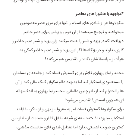
خرند. شعار عاشوراییان هیهات منالذله است و مدالشان عزت و آزادگی.
*مواجهه با عاشورا های معاصر
سکولارها عزا و شادی های اسلام را تنها برای مرور عصر معصومین
میخواهند و ترجیح میدهند از آن درس و پیامی برای عصر حاضر
دریافت نکنند. یزید و شمر را لعنت میکنند ولی یزید و شمر عصر حاضر را
کاری ندارند و در بزنگاه ها اگر این یزید و شمر عصر حاضر کمکی به
هیأت و مراسماتشان بکنند را تقدیس هم می‌کنند!
محمد رضای پهلوی تلاش برای گسترش فساد کند و جامعه ی مسلمان
را مستعمره ی استکبار کند اما به چند عالم سکولار کمک مالی کند و آن
ها را احترام کند از نظر چنین عالمانی، محمدرضا پهلوی به اندک بهانه
ای همچون اسمش! تقدیس می‌شود!
برای سکولارها گسترش فساد، امر به معروف و نهی و از منکر، مقابله با
استکبار، مبارزه با ذلت جامعه ی شیعه مقابل کفار و حمایت از مظلومین
کمترین ضریب اهمیتی ندارد اما تعطیل شدن فلان مناسبت مذهبی،