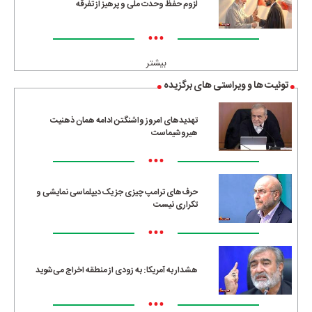
لزوم حفظ وحدت ملی و پرهیز از تفرقه
•••
بیشتر
توئیت ها و ویراستی های برگزیده
تهدیدهای امروز واشنگتن ادامه همان ذهنیت
هیروشیماست
•••
حرف‌های ترامپ چیزی جز یک دیپلماسی نمایشی و
تکراری نیست
•••
هشدار به آمریکا: به زودی از منطقه اخراج می‌شوید
•••