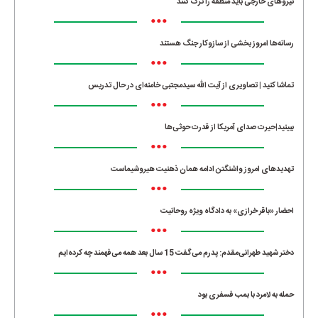
نیروهای خارجی باید منطقه را ترک کنند
•••
رسانه‌ها امروز بخشی از سازوکار جنگ هستند
•••
تماشا کنید | تصاویری از آیت الله سیدمجتبی خامنه‌ای در حال تدریس
•••
ببینید|حیرت صدای آمریکا از قدرت حوثی‌ها
•••
تهدیدهای امروز واشنگتن ادامه همان ذهنیت هیروشیماست
•••
احضار «باقر خرازی» به دادگاه ویژه روحانیت
•••
دختر شهید طهرانی‌مقدم: پدرم می‌گفت 15 سال بعد همه می‌فهمند چه کرده‌ایم
•••
حمله به لامرد با بمب فسفری بود
•••