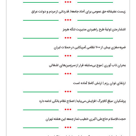
•••
زیست عفیفانه حق عمومی برای آحاد جامعه/ قدردانی از مردم و دولت عراق
•••
انتشار متن اولیۀ طرح راهبردی مدیریت تنگه هرمز
•••
ضربه مغزی بیش از ۷۰۰ نظامی آمریکایی در حملات ایران
•••
بحران تاب آوری | موج بی‌سابقه فرار از سرزمین‌های اشغالی
•••
ارتقای توان رزم | ارتش کاملا آماده است
•••
پزشکیان: مبلغ کالابرگ افزایش می‌یابد/ اصلاح نظام بانکی ادامه دارد
•••
حجت‌الاسلام حاج‌علی‌اکبری خطیب نماز جمعه این هفته تهران
•••