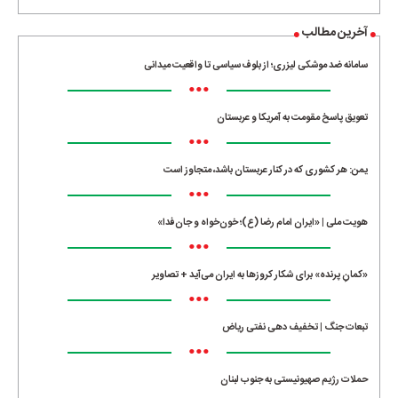
آخرین مطالب
سامانه ضد موشکی لیزری؛ از بلوف سیاسی تا واقعیت میدانی
•••
تعویق پاسخ مقومت به آمریکا و عربستان
•••
یمن: هر کشوری که در کنار عربستان باشد، متجاوز است
•••
هویت ملی | «ایران امام رضا (ع)؛ خون‌خواه و جان‌فدا»
•••
«کمانِ پرنده» برای شکار کروزها به ایران می‌آید + تصاویر
•••
تبعات جنگ | تخفیف دهی نفتی ریاض
•••
حملات رژیم صهیونیستی به جنوب لبنان