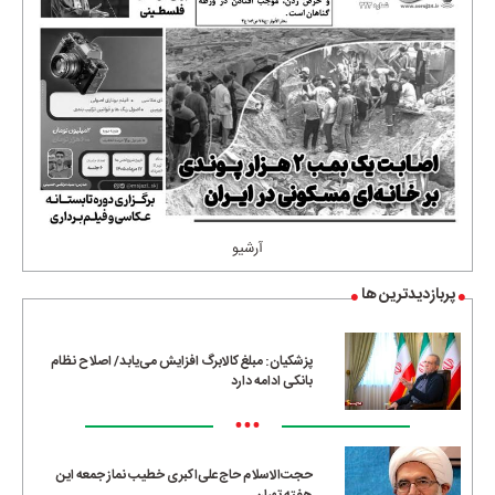
آرشیو
پربازدیدترین ها
پزشکیان: مبلغ کالابرگ افزایش می‌یابد/ اصلاح نظام
بانکی ادامه دارد
•••
حجت‌الاسلام حاج‌علی‌اکبری خطیب نماز جمعه این
هفته تهران