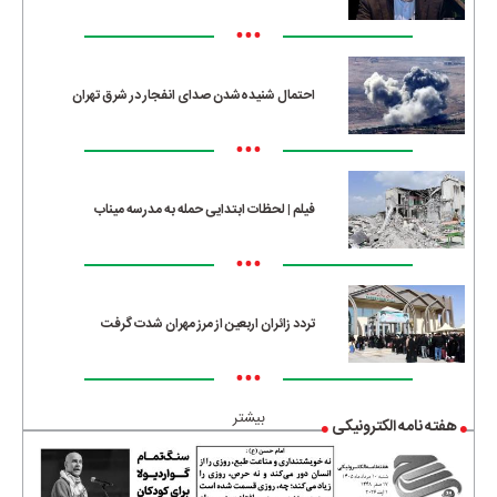
•••
احتمال شنیده‌شدن صدای انفجار در شرق تهران
•••
فیلم | لحظات ابتدایی حمله به مدرسه میناب
•••
تردد زائران اربعین از مرز مهران شدت گرفت
•••
بیشتر
هفته نامه الکترونیکی