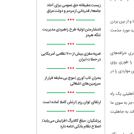
زیست عفیفانه حق عمومی برای آحاد
جامعه/ قدردانی از مردم و دولت عراق
•••
و از بین بردن
انتشار متن اولیۀ طرح راهبردی مدیریت
ید مورد مذمت
تنگه هرمز
•••
ری خرافه‌های
ضربه مغزی بیش از ۷۰۰ نظامی آمریکایی
در حملات ایران
د را طوری روی
•••
شواره‌های آنها پیدا باشد، امروز هم بعد از ۱۴۰۰ سال چنین مواردی را در
بحران تاب آوری | موج بی‌سابقه فرار از
سرزمین‌های اشغالی
•••
اهلیتی یک راه
ارتقای توان رزم | ارتش کاملا آماده است
جز به سوی ما
•••
اند به جاهلیت
پزشکیان: مبلغ کالابرگ افزایش می‌یابد/
اصلاح نظام بانکی ادامه دارد