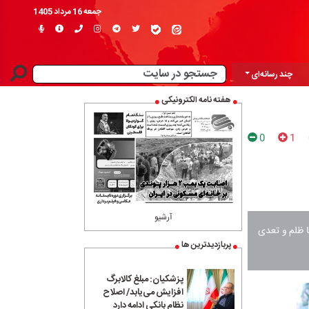
جمعه 16 مرداد 1405
چند رسانه‌ای
هفته نامه الکترونیکی
0
1
آرشیو
ا ظلم و تعدی
پربازدیدترین ها
پزشکیان: مبلغ کالابرگ
افزایش می‌یابد/ اصلاح
نظام بانکی ادامه دارد