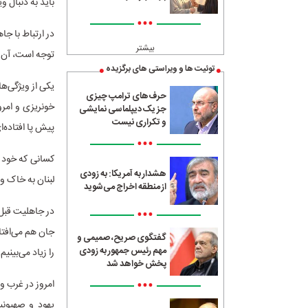
باید به دنبال 
•••
در ارتباط با جا
بیشتر
توجه است، آن 
توئیت ها و ویراستی های برگزیده
یکی از ویژگی‌ه
حرف‌های ترامپ چیزی
خونریزی و امرو
جز یک دیپلماسی نمایشی
و تکراری نیست
پیش پا افتاده‌ا
•••
کسانی که خود ر
هشدار به آمریکا: به زودی
لبنان به خاک و
از منطقه اخراج می‌شوید
در جاهلیت قبل 
•••
جان هم می‌افتا
گفتگوی صریح، صمیمی و
مهم رئیس جمهور به زودی
را زیاد می‌بینیم.
پخش خواهد شد
•••
امروز در غرب و
یهود و صهیونیس