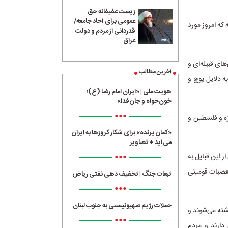
زیست عفیفانه حق
عمومی برای آحاد جامعه/
 که امروز مورد
قدردانی از مردم و دولت
عراق
ای قبیله‌ای و
آخرین مطالب
ه دلایل پوچ و
هویت ملی | «ایران امام رضا (ع)؛
خون‌خواه و جان‌فدا»
•••
زه و فلسطین و
«کمانِ پرنده» برای شکار کروزها به ایران
می‌آید + تصاویر
•••
 این قبایل به
تعصبات قومیتی
تبعات جنگ | تخفیف دهی نفتی ریاض
•••
حملات رژیم صهیونیستی به جنوب لبنان
شته می‌شوند و
•••
 دارند و مردم