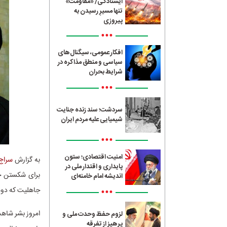
ایستادگی/ «مقاومت»
تنها مسیرِ رسیدن به
پیروزی
•••
افکار عمومی، سیگنال‌های
سیاسی و منطق مذاکره در
شرایط بحران
•••
سردشت؛ سند زنده جنایت
شیمیایی علیه مردم ایران
•••
امنیت اقتصادی؛ ستون
به گزارش
سراج24
پایداری و اقتدار ملی در
برای شکستن ج
اندیشه امام خامنه‌ای
•••
جاهلیت که دومی
امروز بشر شاهد
لزوم حفظ وحدت ملی و
پرهیز از تفرقه