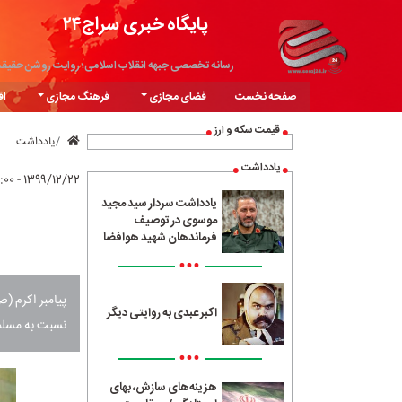
پایگاه خبری سراج۲۴
رسانه تخصصی جبهه انقلاب اسلامی؛ روایت روشن حقیق
صفحه نخست
فضای مجازی
فرهنگ مجازی
اق
قیمت سکه و ارز
یادداشت
یادداشت
۱۳۹۹/۱۲/۲۲ - ۰۴:۰۰
یادداشت سردار سید مجید
موسوی در توصیف
فرماندهان شهید هوافضا
•••
پیامبر اکرم (
اکبر عبدی به روایتی دیگر
نسبت به مسلم
•••
هزینه‌های سازش، بهای