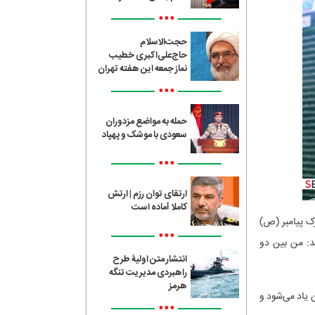
•••
حجت‌الاسلام
حاج‌علی‌اکبری خطیب
نماز جمعه این هفته تهران
•••
حمله به مواضع مزدوران
سعودی با موشک و پهپاد
•••
ارتقای توان رزم | ارتش
کاملا آماده است
ک پیامبر (ص)
•••
: من بین دو
انتشار متن اولیۀ طرح
راهبردی مدیریت تنگه
هرمز
 یاد می‌شود و
•••