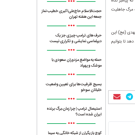
•••
 پیامبر نگاه
به مرگ جاهلیت
حجت‌الاسلام حاج‌علی‌اکبری خطیب نماز
جمعه این هفته تهران
•••
مهدی (عج) این
حرف‌های ترامپ چیزی جز یک
هد تا بتوانیم
دیپلماسی نمایشی و تکراری نیست
•••
حمله به مواضع مزدوران سعودی با
موشک و پهپاد
•••
بسیج ظرفیت‌ها برای تعیین وضعیت
خلبانان سوخو
•••
استیصال ترامپ | چرا زمان،برگ برنده
ایران شده است؟
•••
کوچ بازیگران از شبکه خانگی به سیما