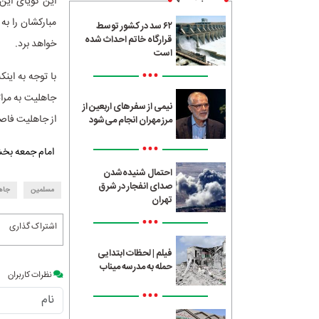
این گویای این
مبارکشان را به
۶۲ سد در کشور توسط
قرارگاه خاتم احداث شده
خواهد برد.
است
•••
با توجه به این
جاهلیت به مرات
نیمی از سفرهای اربعین از
از جاهلیت فاصل
مرز مهران انجام می‌شود
•••
امام جمعه بخش
احتمال شنیده‌شدن
صدای انفجار در شرق
مسلمین
جاه
تهران
•••
اشتراک گذاری
فیلم | لحظات ابتدایی
حمله به مدرسه میناب
نظرات کاربران
•••