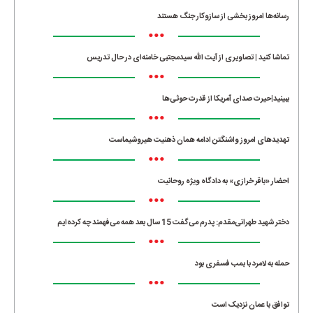
رسانه‌ها امروز بخشی از سازوکار جنگ هستند
•••
تماشا کنید | تصاویری از آیت الله سیدمجتبی خامنه‌ای در حال تدریس
•••
ببینید|حیرت صدای آمریکا از قدرت حوثی‌ها
•••
تهدیدهای امروز واشنگتن ادامه همان ذهنیت هیروشیماست
•••
احضار «باقر خرازی» به دادگاه ویژه روحانیت
•••
دختر شهید طهرانی‌مقدم: پدرم می‌گفت 15 سال بعد همه می‌فهمند چه کرده‌ایم
•••
حمله به لامرد با بمب فسفری بود
•••
توافق با عمان نزدیک است