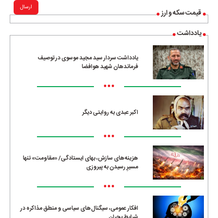
ارسال
قیمت سکه و ارز
یادداشت
یادداشت سردار سید مجید موسوی در توصیف
فرماندهان شهید هوافضا
•••
اکبر عبدی به روایتی دیگر
•••
هزینه‌های سازش، بهای ایستادگی/ «مقاومت» تنها
مسیرِ رسیدن به پیروزی
•••
افکار عمومی، سیگنال‌های سیاسی و منطق مذاکره در
شرایط بحران