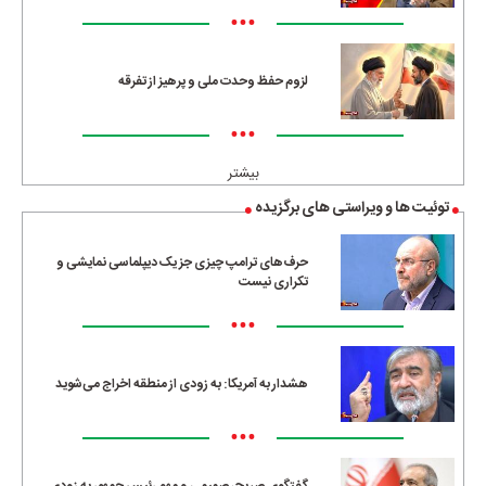
•••
لزوم حفظ وحدت ملی و پرهیز از تفرقه
•••
بیشتر
توئیت ها و ویراستی های برگزیده
حرف‌های ترامپ چیزی جز یک دیپلماسی نمایشی و
تکراری نیست
•••
هشدار به آمریکا: به زودی از منطقه اخراج می‌شوید
•••