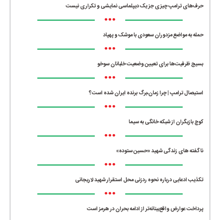
حرف‌های ترامپ چیزی جز یک دیپلماسی نمایشی و تکراری نیست
•••
حمله به مواضع مزدوران سعودی با موشک و پهپاد
•••
بسیج ظرفیت‌ها برای تعیین وضعیت خلبانان سوخو
•••
استیصال ترامپ | چرا زمان،برگ برنده ایران شده است؟
•••
کوچ بازیگران از شبکه خانگی به سیما
•••
ناگفته های زندگی شهید «حسین ستوده»
•••
تکذیب ادعایی درباره نحوه ردزنی محل استقرار شهید لاریجانی
•••
پرداخت عوارض واقع‌بینانه‌تر از ادامه بحران در هرمز است