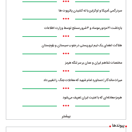
•••
سردرگمی آمریکا و اوکراین با ته کشیدن پاتریوت ها
•••
بازداشت ۲۱ مزدور موساد و ۴ شرور مسلح توسط وزارت اطلاعات
•••
هلاکت اعضای یک تیم تروریستی در جنوب سیستان و بلوچستان
•••
مختصات تفاهم ایران و عمان بر سر تنگه هرمز
•••
میراث ماندگار | دستاورد امام شهید که معادلات جنگ را تغییر داد
•••
هرمز؛ معادله‌ای که با امنیت ایران تعریف می‌شود
•••
بیشتر
پیوندها