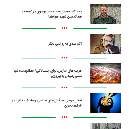
یادداشت سردار سید مجید موسوی در توصیف
فرماندهان شهید هوافضا
•••
اکبر عبدی به روایتی دیگر
•••
هزینه‌های سازش، بهای ایستادگی/ «مقاومت» تنها
مسیرِ رسیدن به پیروزی
•••
افکار عمومی، سیگنال‌های سیاسی و منطق مذاکره در
شرایط بحران
•••