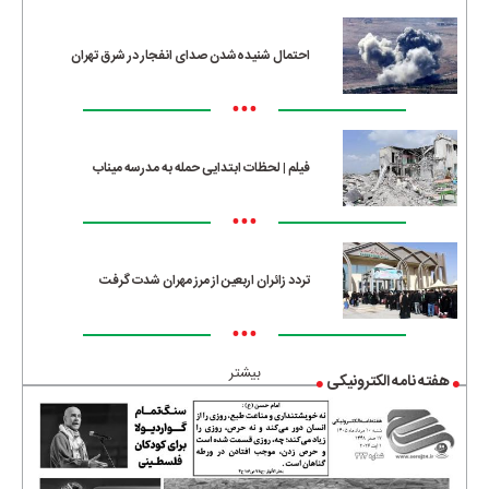
احتمال شنیده‌شدن صدای انفجار در شرق تهران
•••
فیلم | لحظات ابتدایی حمله به مدرسه میناب
•••
تردد زائران اربعین از مرز مهران شدت گرفت
•••
بیشتر
هفته نامه الکترونیکی