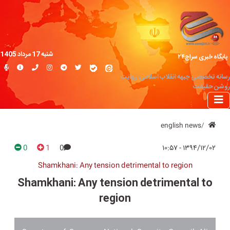
شنبه 17 مرداد 1405
پایگاه خبری سراج۲۴
رسانه تخصصی جبهه انقلاب اسلامی؛ روایت
روشن حقیقت
english news
0
1
0
۱۳۹۴/۱۲/۰۲ - ۱۰:۵۷
Shamkhani: Any tension detrimental to region
Shamkhani: Any tension detrimental to
region