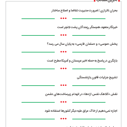
آخرین مطالب
بحران ناترازی | ضرورت مدیریت تقاضا و اصلاح ساختار
•••
خبرنگار متعهد، هم‌سنگر رزمندگان پشت لانچر است
•••
پخش «موسی» و «سلمان فارسی» به پایان سال می رسد؟
•••
بازنگری در پاسخ به حمله اخیر عربستان و آمریکا مطرح است
•••
تشریح جزئیات قانون بازنشستگی
•••
نقش «کلاهک نفس اژدها» در انهدام زیرساخت‌های دشمن
•••
اجازه نمی‌دهیم از خاک عراق علیه دیگر کشورها استفاده شود
•••