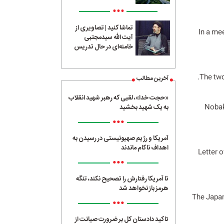
•••
تماشا کنید | تصاویری از
In a me
آیت الله سیدمجتبی
خامنه‌ای در حال تدریس
The two
آخرین مطالب
«حجت خدا»، لقبی که رهبر شهید انقلاب
Nobak
به یک شهید بخشید
•••
آمریکا و رژیم صهیونیستی در رسیدن به
اهداف ناکام ماندند
Letter o
•••
تا آمریکا رفتارش را تصحیح نکند، تنگه
هرمز باز نخواهد شد
The Japan
•••
تاکید دادستان کل بر ضرورت صیانت از