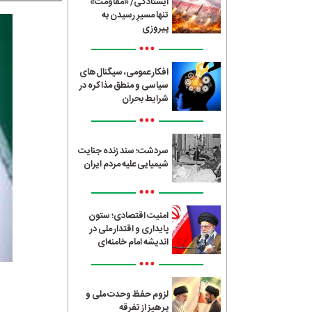
ایستادگی/ «مقاومت»
تنها مسیرِ رسیدن به
پیروزی
•••
افکار عمومی، سیگنال‌های
سیاسی و منطق مذاکره در
شرایط بحران
•••
سردشت؛ سند زنده جنایت
شیمیایی علیه مردم ایران
•••
امنیت اقتصادی؛ ستون
پایداری و اقتدار ملی در
اندیشه امام خامنه‌ای
•••
لزوم حفظ وحدت ملی و
پرهیز از تفرقه