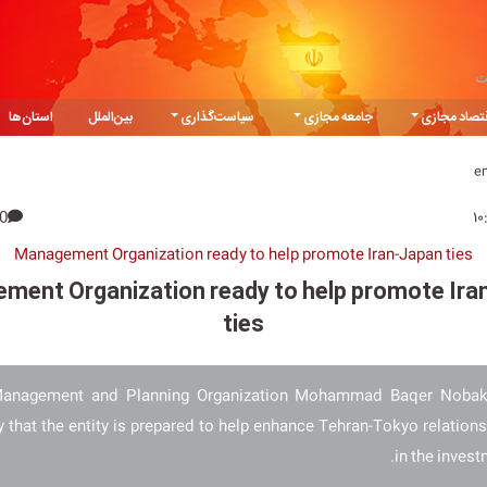
ت
تصاد مجازی
جامعه مجازی
سیاست‌گذاری
بین‌الملل
استان‌ها
e
0
Management Organization ready to help promote Iran-Japan ties
ment Organization ready to help promote Ira
ties
anagement and Planning Organization Mohammad Baqer Nobak
that the entity is prepared to help enhance Tehran-Tokyo relations,
in the invest