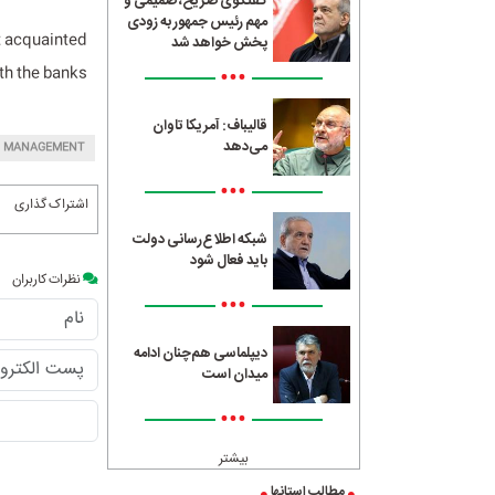
گفتگوی صریح، صمیمی و
مهم رئیس جمهور به زودی
t acquainted
پخش خواهد شد
•••
th the banks.
قالیباف: آمریکا تاوان
می‌دهد
MANAGEMENT
•••
اشتراک گذاری
شبکه اطلاع‌رسانی دولت
باید فعال شود
نظرات کاربران
•••
دیپلماسی هم‌چنان ادامه
میدان است
•••
بیشتر
مطالب استانها