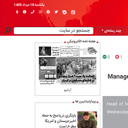
یکشنبه 18 مرداد 1405
چند رسانه‌ای
هفته نامه الکترونیکی
0
1
Manage
آرشیو
پربازدیدترین ها
Head of M
Wednesday 
بازنگری در پاسخ به حمله
اخیر عربستان و آمریکا
مطرح است