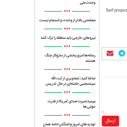
وحدت ملی
•••
Seif propo
مصلحتی بالاتر از وحدت و انسجام نیست
•••
نیروهای خارجی باید منطقه را ترک کنند
•••
رسانه‌ها امروز بخشی از سازوکار جنگ
هستند
•••
تماشا کنید | تصاویری از آیت الله
سیدمجتبی خامنه‌ای در حال تدریس
•••
ببینید|حیرت صدای آمریکا از قدرت
حوثی‌ها
•••
ارسال
تهدیدهای امروز واشنگتن ادامه همان