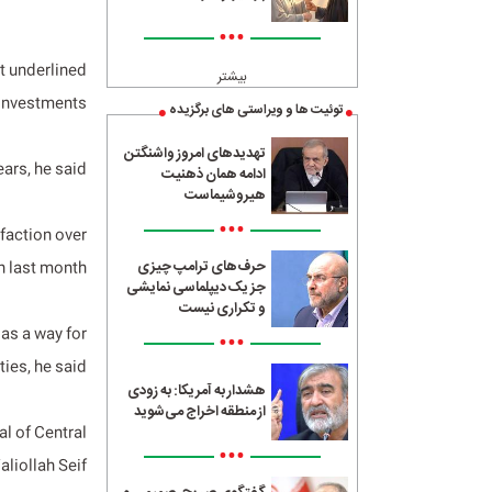
•••
t underlined
بیشتر
 investments.
توئیت ها و ویراستی های برگزیده
تهدیدهای امروز واشنگتن
ars, he said.
ادامه همان ذهنیت
هیروشیماست
•••
faction over
حرف‌های ترامپ چیزی
 last month.
جز یک دیپلماسی نمایشی
و تکراری نیست
 as a way for
•••
ties, he said.
هشدار به آمریکا: به زودی
از منطقه اخراج می‌شوید
l of Central
•••
liollah Seif.