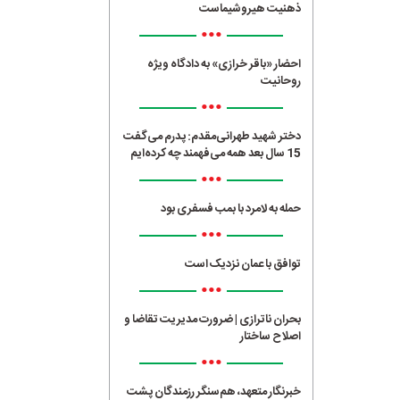
ذهنیت هیروشیماست
•••
احضار «باقر خرازی» به دادگاه ویژه
روحانیت
•••
دختر شهید طهرانی‌مقدم: پدرم می‌گفت
15 سال بعد همه می‌فهمند چه کرده‌ایم
•••
حمله به لامرد با بمب فسفری بود
•••
توافق با عمان نزدیک است
•••
بحران ناترازی | ضرورت مدیریت تقاضا و
اصلاح ساختار
•••
خبرنگار متعهد، هم‌سنگر رزمندگان پشت