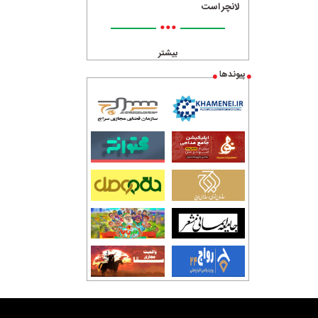
لانچر است
•••
بیشتر
پیوندها