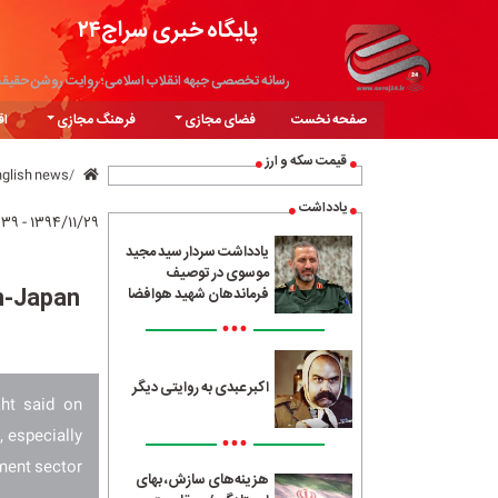
پایگاه خبری سراج۲۴
رسانه تخصصی جبهه انقلاب اسلامی؛ روایت روشن حقیق
صفحه نخست
فضای مجازی
فرهنگ مجازی
اق
قیمت سکه و ارز
nglish news
یادداشت
۱۳۹۴/۱۱/۲۹ - ۱۰:۳۹
یادداشت سردار سید مجید
موسوی در توصیف
n-Japan
فرماندهان شهید هوافضا
•••
اکبر عبدی به روایتی دیگر
ht said on
 especially
•••
ment sector.
هزینه‌های سازش، بهای