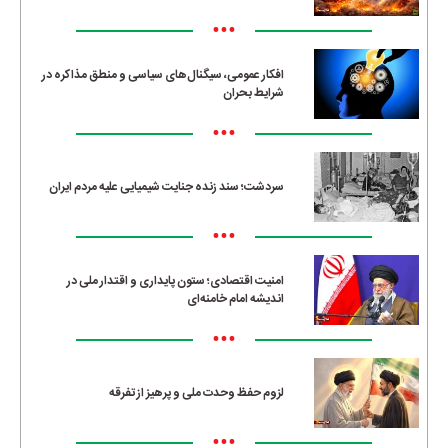
•••
افکار عمومی، سیگنال‌های سیاسی و منطق مذاکره در
شرایط بحران
•••
سردشت؛ سند زنده جنایت شیمیایی علیه مردم ایران
•••
امنیت اقتصادی؛ ستون پایداری و اقتدار ملی در
اندیشه امام خامنه‌ای
•••
لزوم حفظ وحدت ملی و پرهیز از تفرقه
•••