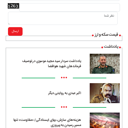
ارسال
قیمت سکه و ارز
یادداشت
یادداشت سردار سید مجید موسوی در توصیف
فرماندهان شهید هوافضا
•••
اکبر عبدی به روایتی دیگر
•••
هزینه‌های سازش، بهای ایستادگی/ «مقاومت» تنها
مسیرِ رسیدن به پیروزی