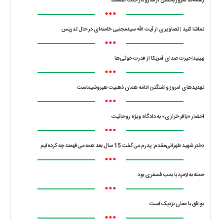
رسانه‌ها امروز بخشی از سازوکار جنگ هستند
•••
تماشا کنید | تصاویری از آیت الله سیدمجتبی خامنه‌ای در حال تدریس
•••
ببینید|حیرت صدای آمریکا از قدرت حوثی‌ها
•••
تهدیدهای امروز واشنگتن ادامه همان ذهنیت هیروشیماست
•••
احضار «باقر خرازی» به دادگاه ویژه روحانیت
•••
دختر شهید طهرانی‌مقدم: پدرم می‌گفت 15 سال بعد همه می‌فهمند چه کرده‌ایم
•••
حمله به لامرد با بمب فسفری بود
•••
توافق با عمان نزدیک است
•••