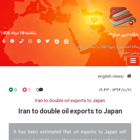
یکشنبه 18 مرداد 1405
پایگاه خبری سراج۲۴
رسانه تخصصی جبهه انقلاب اسلامی؛ روایت
روشن حقیقت
english news
0
1
0
۱۳۹۴/۱۰/۲۱ - ۰۹:۴۳
Iran to double oil exports to Japan
Iran to double oil exports to Japan
It has been estimated that oil exports to Japan will