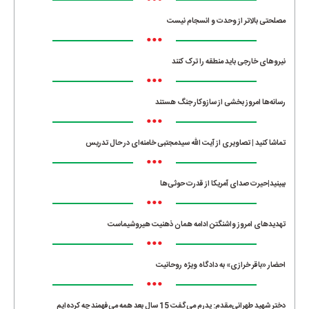
•••
مصلحتی بالاتر از وحدت و انسجام نیست
•••
نیروهای خارجی باید منطقه را ترک کنند
•••
رسانه‌ها امروز بخشی از سازوکار جنگ هستند
•••
تماشا کنید | تصاویری از آیت الله سیدمجتبی خامنه‌ای در حال تدریس
•••
ببینید|حیرت صدای آمریکا از قدرت حوثی‌ها
•••
تهدیدهای امروز واشنگتن ادامه همان ذهنیت هیروشیماست
•••
احضار «باقر خرازی» به دادگاه ویژه روحانیت
•••
دختر شهید طهرانی‌مقدم: پدرم می‌گفت 15 سال بعد همه می‌فهمند چه کرده‌ایم