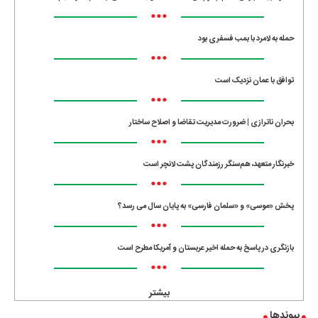
•••
حمله به لامرد با بمب فسفری بود
•••
توافق با عمان نزدیک است
•••
بحران ناترازی | ضرورت مدیریت تقاضا و اصلاح ساختار
•••
خبرنگار متعهد، هم‌سنگر رزمندگان پشت لانچر است
•••
پخش «موسی» و «سلمان فارسی» به پایان سال می رسد؟
•••
بازنگری در پاسخ به حمله اخیر عربستان و آمریکا مطرح است
•••
بیشتر
پیوندها