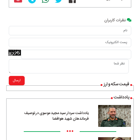
نظرات کاربران
ارسال
قیمت سکه و ارز
یادداشت
یادداشت سردار سید مجید موسوی در توصیف
فرماندهان شهید هوافضا
•••