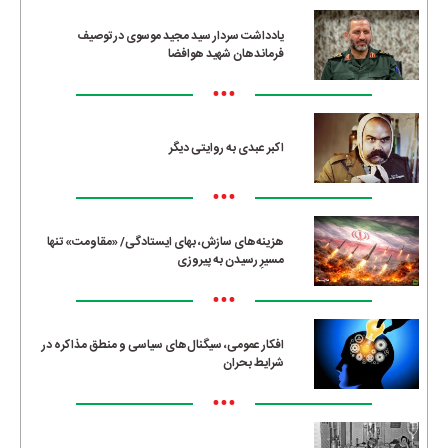
یادداشت سردار سید مجید موسوی در توصیف
فرماندهان شهید هوافضا
•••
اکبر عبدی به روایتی دیگر
•••
هزینه‌های سازش، بهای ایستادگی/ «مقاومت» تنها
مسیرِ رسیدن به پیروزی
•••
افکار عمومی، سیگنال‌های سیاسی و منطق مذاکره در
شرایط بحران
•••