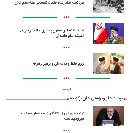
سردشت؛ سند زنده جنایت شیمیایی علیه مردم ایران
•••
امنیت اقتصادی؛ ستون پایداری و اقتدار ملی در
اندیشه امام خامنه‌ای
•••
لزوم حفظ وحدت ملی و پرهیز از تفرقه
•••
بیشتر
توئیت ها و ویراستی های برگزیده
تهدیدهای امروز واشنگتن ادامه همان ذهنیت
هیروشیماست
•••