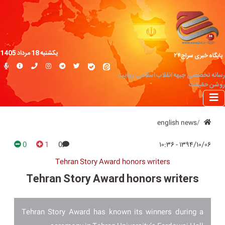
یکشنبه 18 مرداد 1405
پایگاه خبری سراج۲۴
رسانه تخصصی جبهه انقلاب اسلامی؛ روایت
روشن حقیقت
english news
0
1
0
۱۳۹۴/۱۰/۰۶ - ۱۰:۳۶
Tehran Story Award honors writers
Tehran Story Award honors writers
Tehran Story Award has known its winners during a