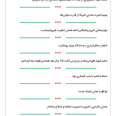
•••
ببینید|حیرت صدای آمریکا از قدرت حوثی‌ها
•••
تهدیدهای امروز واشنگتن ادامه همان ذهنیت هیروشیماست
•••
احضار «باقر خرازی» به دادگاه ویژه روحانیت
•••
دختر شهید طهرانی‌مقدم: پدرم می‌گفت 15 سال بعد همه می‌فهمند چه کرده‌ایم
•••
حمله به لامرد با بمب فسفری بود
•••
توافق با عمان نزدیک است
•••
بحران ناترازی | ضرورت مدیریت تقاضا و اصلاح ساختار
•••