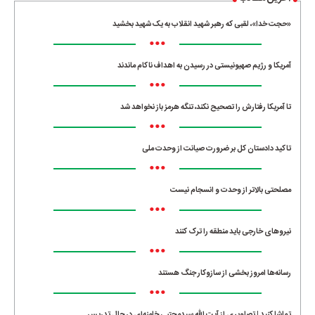
«حجت خدا»، لقبی که رهبر شهید انقلاب به یک شهید بخشید
•••
آمریکا و رژیم صهیونیستی در رسیدن به اهداف ناکام ماندند
•••
تا آمریکا رفتارش را تصحیح نکند، تنگه هرمز باز نخواهد شد
•••
تاکید دادستان کل بر ضرورت صیانت از وحدت ملی
•••
مصلحتی بالاتر از وحدت و انسجام نیست
•••
نیروهای خارجی باید منطقه را ترک کنند
•••
رسانه‌ها امروز بخشی از سازوکار جنگ هستند
•••
تماشا کنید | تصاویری از آیت الله سیدمجتبی خامنه‌ای در حال تدریس