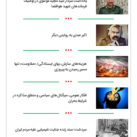
یادداشت سردار سید مجید موسوی در توصیف
فرماندهان شهید هوافضا
•••
اکبر عبدی به روایتی دیگر
•••
هزینه‌های سازش، بهای ایستادگی/ «مقاومت» تنها
مسیرِ رسیدن به پیروزی
•••
افکار عمومی، سیگنال‌های سیاسی و منطق مذاکره در
شرایط بحران
•••
سردشت؛ سند زنده جنایت شیمیایی علیه مردم ایران