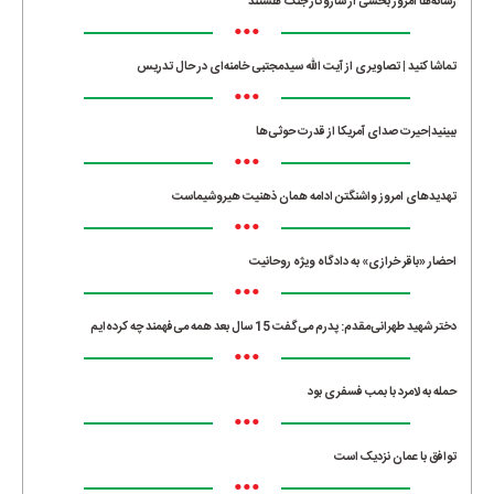
رسانه‌ها امروز بخشی از سازوکار جنگ هستند
•••
تماشا کنید | تصاویری از آیت الله سیدمجتبی خامنه‌ای در حال تدریس
•••
ببینید|حیرت صدای آمریکا از قدرت حوثی‌ها
•••
تهدیدهای امروز واشنگتن ادامه همان ذهنیت هیروشیماست
•••
احضار «باقر خرازی» به دادگاه ویژه روحانیت
•••
دختر شهید طهرانی‌مقدم: پدرم می‌گفت 15 سال بعد همه می‌فهمند چه کرده‌ایم
•••
حمله به لامرد با بمب فسفری بود
•••
توافق با عمان نزدیک است
•••