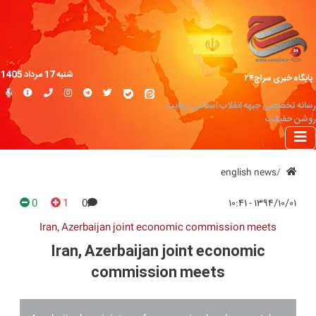
شنبه 17 مرداد 1405
پایگاه خبری سراج۲۴
رسانه تخصصی جبهه انقلاب اسلامی؛ روایت
روشن حقیقت
english news
0
1
0
۱۳۹۴/۱۰/۰۱ - ۱۰:۴۱
Iran, Azerbaijan joint economic commission meets
Iran, Azerbaijan joint economic
commission meets