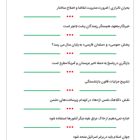
بحران ناترازی | ضرورت مدیریت تقاضا و اصلاح ساختار
•••
خبرنگار متعهد، هم‌سنگر رزمندگان پشت لانچر است
•••
پخش «موسی» و «سلمان فارسی» به پایان سال می رسد؟
•••
بازنگری در پاسخ به حمله اخیر عربستان و آمریکا مطرح است
•••
تشریح جزئیات قانون بازنشستگی
•••
نقش «کلاهک نفس اژدها» در انهدام زیرساخت‌های دشمن
•••
اجازه نمی‌دهیم از خاک عراق علیه دیگر کشورها استفاده شود
•••
جهان اسلام باید در برابر اسرائیل متحد شود